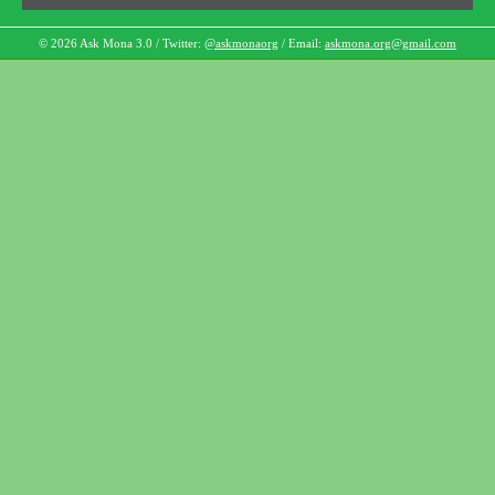
© 2026 Ask Mona 3.0 / Twitter:
@askmonaorg
/ Email:
askmona.org@gmail.com