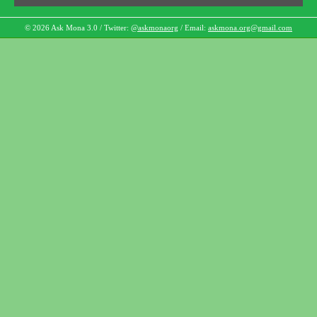
© 2026 Ask Mona 3.0 / Twitter:
@askmonaorg
/ Email:
askmona.org@gmail.com