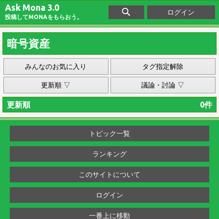
Ask Mona 3.0
ログイン
投稿してMONAをもらおう。
暗号資産
みんなのお気に入り
タグ指定解除
更新順 ▽
議論・討論 ▽
更新順
0件
トピック一覧
ランキング
このサイトについて
ログイン
一番上に移動