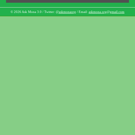
© 2026 Ask Mona 3.0 / Twitter:
@askmonaorg
/ Email:
askmona.org@gmail.com