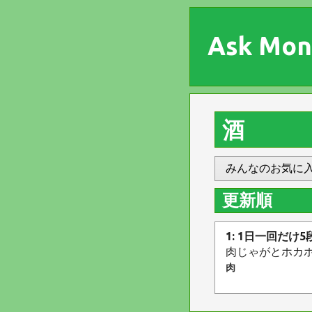
Ask Mon
酒
みんなのお気に
更新順
1: 1日一回だけ
肉じゃがとホカ
肉