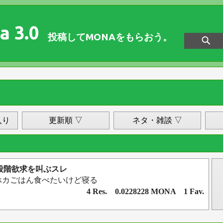
a 3.0
投稿してMONAをもらおう。
入り
更新順 ▽
ネタ・雑談 ▽
5段階欲求を叫ぶスレ
ホカごはん食べたいけど寝る
4 Res. 0.0228228 MONA 1 Fav.