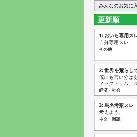
みんなのお気に
更新順
1: おいら専用ス
自分専用スレ
その他
2: 世界を荒ら
僕にも言い分はあ
ィック・リム、2
経済・社会
3: 馬名考案スレ
考えよう。
ネタ・雑談