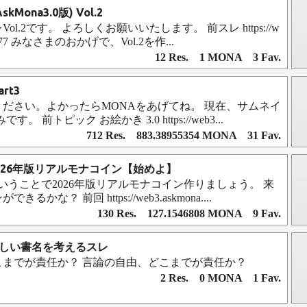
(AskMona3.0版) Vol.2
.のスレVol.2です。 よろしくお願いいたします。 前スレ https://w
rg/177 みなさまのおかげで、Vol.2を作...
12 Res. 1 MONA 3 Fav.
art3
ださい。よかったらMONAをあげてね。 現在、サムネイ
す。 前トピック お絵かき 3.0 https://web3...
712 Res. 883.38955354 MONA 31 Fav.
2026年版リアルモナコイン【始めよ】
ということで2026年版リアルモナコイン作りましょう。 来
かな？ 前回 https://web3.askmona....
130 Res. 127.1546808 MONA 9 Fav.
てほしい書名を考えるスレ
こまでが責任か？ 言論の自由、どこまでが責任か？
2 Res. 0 MONA 1 Fav.