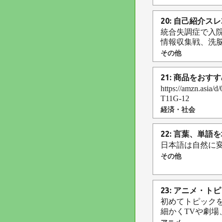
20: 自己紹介スレ
統合失調症で入
情報収集戦、洗脳戦
その他
21: 商品をおす
https://amzn
T11G-12
経済・社会
22: 言葉、単語
日本語は自然に
その他
23: アニメ・ト
初めてトピック
細かくTVや劇場