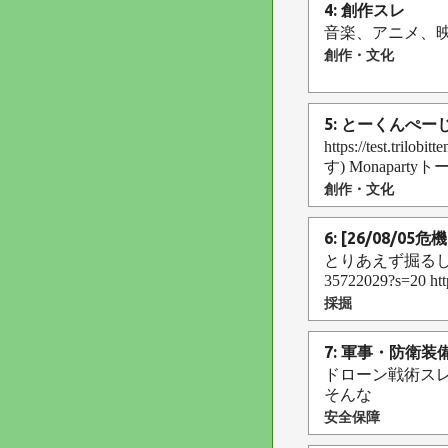
4: 創作スレ
音楽、アニメ、
創作・文化
5: とーくんぺー
https://test.
す) Monapar
創作・文化
6: [26/08/0
とりあえず掘るしかないんで
35722029?s=20 http
採掘
7: 軍事・防衛装
ドローン戦術ス
そんな
安全保障