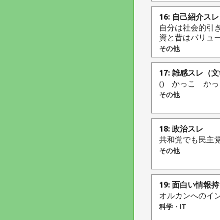
16: 自己紹介スレ
自分は社会的引き
資と昔はバリュ
その他
17: 雑感スレ
() かっこ か
その他
18: 政治スレ
共和党でも民主
その他
19: 面白い情報
オルカンへのイ
科学・IT