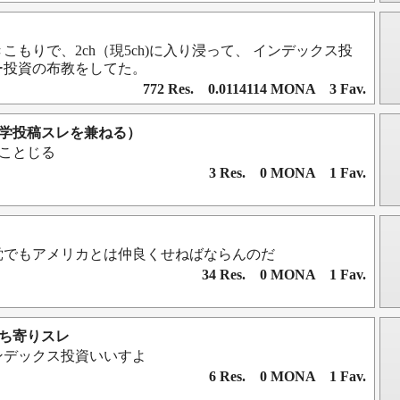
こもりで、2ch（現5ch)に入り浸って、 インデックス投
ー投資の布教をしてた。
772 Res. 0.0114114 MONA 3 Fav.
（文学投稿スレを兼ねる）
っことじる
3 Res. 0 MONA 1 Fav.
党でもアメリカとは仲良くせねばならんのだ
34 Res. 0 MONA 1 Fav.
持ち寄りスレ
ンデックス投資いいすよ
6 Res. 0 MONA 1 Fav.