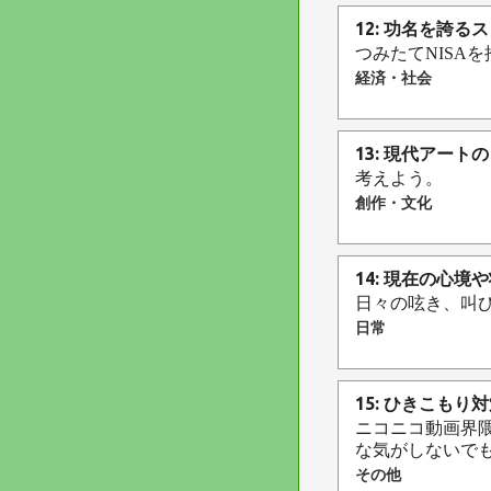
12: 功名を誇る
つみたてNISA
経済・社会
13: 現代アー
考えよう。
創作・文化
14: 現在の心
日々の呟き、叫び
日常
15: ひきこも
ニコニコ動画界
な気がしないでも
その他