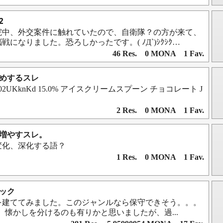
2
院中、外交案件に触れていたので、自衛隊？の方が来て、
になりました。恐ろしかったです。( ﾉД`)ｼｸｼｸ…
46 Res. 0 MONA 1 Fav.
すめするスレ
.asia/d/02UKknKd 15.0% アイスクリームスプーン チョコレート J
2 Res. 0 MONA 1 Fav.
を増やすスレ。
変化、深化する語？
1 Res. 0 MONA 1 Fav.
ピック
を建ててみました。このジャンルなら保守できそう。。。
、懐かしを分けるのも有りかと思いましたが、過...