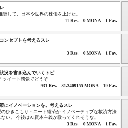
スレ
を推奨して、日本や世界の株価を上げた。
11 Res. 0 MONA 1 Fav.
トのコンセプトを考えるスレ
3 Res. 0 MONA 1 Fav.
境や状況を書き込んでいくトピ
 ツイート感覚でどうぞ
931 Res. 81.3409155 MONA 19 Fav.
り対策にイノベーションを。考えるスレ
隈のひきこもり・ニート経済が イノベーティブな救済方法
ない。 今後はAI資本主義が救ってくれそうな。
3 Res. 0 MONA 1 Fav.