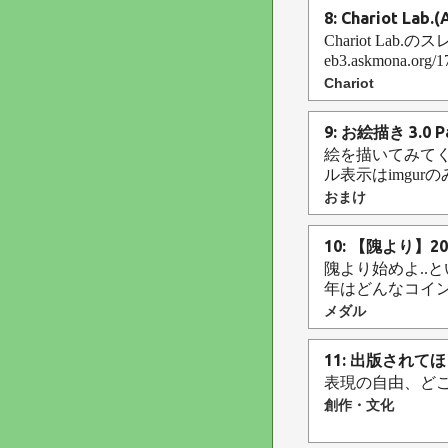
8: Chariot Lab.
Chariot Lab
eb3.askmona.o
Chariot
9: お絵描き 3.0 P
絵を描いてみてく
ル表示はimgurのみで
おまけ
10: 【隗より】
隗より始めよ..
年はどんなコインができる
メダル
11: 出版され
表現の自由、ど
創作・文化