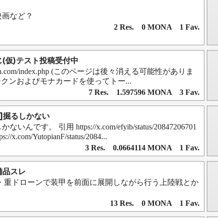
映画など？
2 Res. 0 MONA 1 Fav.
じ(仮)テスト投稿受付中
trilobitten.com/index.php (このページは後々消える可能性がありま
tyトークンおよびモナカードを使ってトー...
7 Res. 1.597596 MONA 3 Fav.
5危機]掘るしかない
す。 引用 https://x.com/efyib/status/20847206701
s://x.com/YutopianF/status/2084...
3 Res. 0.0664114 MONA 1 Fav.
備品スレ
レ 重ドローンで装甲を前面に展開しながら行う上陸戦とか
13 Res. 0 MONA 1 Fav.