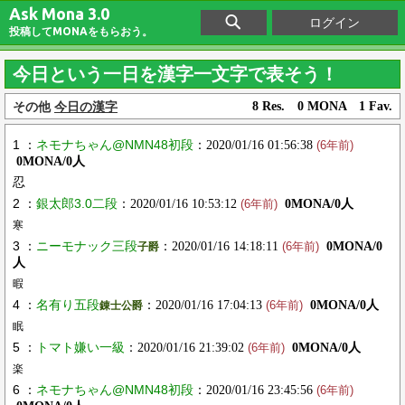
Ask Mona 3.0
ログイン
投稿してMONAをもらおう。
今日という一日を漢字一文字で表そう！
その他
今日の漢字
8 Res. 0 MONA 1 Fav.
1 ：
ネモナちゃん@NMN48初段
：2020/01/16 01:56:38
(6年前)
0MONA/0人
忍
2 ：
銀太郎3.0二段
：2020/01/16 10:53:12
0MONA/0人
(6年前)
寒
3 ：
ニーモナック三段
：2020/01/16 14:18:11
0MONA/0
子爵
(6年前)
人
暇
4 ：
名有り五段
：2020/01/16 17:04:13
0MONA/0人
錬士公爵
(6年前)
眠
5 ：
トマト嫌い一級
：2020/01/16 21:39:02
0MONA/0人
(6年前)
楽
6 ：
ネモナちゃん@NMN48初段
：2020/01/16 23:45:56
(6年前)