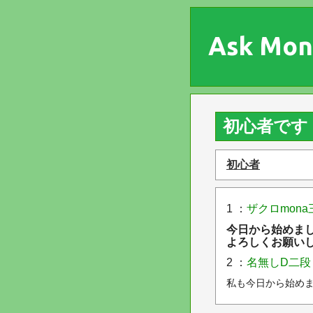
Ask Mon
初心者です
初心者
1 ：
ザクロmona
今日から始めまし
よろしくお願いし
2 ：
名無しD二段
私も今日から始め