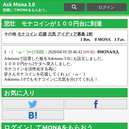
Ask Mona 3.0
ログイン
投稿してMONAをもらおう。
悲壮 モナコインが１００円台に到達
その他
モナコイン
応援
元気
アイディア募集
2桁
1 Res. 0 MONA 1 Fav.
1 ：
(´・ω・`)✂ひ四段
：2020/04/10 20:46:42
0MONA/0人
(6年前)
Askmonaで設置した板をAskmona 3.0にも設立しました。
１０００円から2ケタへ突入しました。
モナコインを活性化する為に
皆さんモナコインを応援してくれぇ(´・ω・`)
Askmona 3.0でもモナコインに元気を分けてくれえ！
お気に入り
ログインしてMONAをもらおう