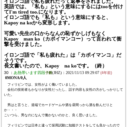
イロンゴ語で私も疲れたって返事をされました。
英語では、「私も」という意味にするにはtooを付け
てI'm tired too.になります。
イロンゴ語でも「私も」という意味にすると、
Kapoy na koから変形します。
可愛い先生の口からなんの恥ずかしげもなく
Kapoy man ko（カポイマンコー）って言われて衝
撃を受けました。
イロンゴ語で「私も疲れた」は「カポイマンコ」だ
そうです。
長文書いたので、Kapoy na koです。（終）
30 ：
あ熱帯います四段
(JHZ)：2021/11/13 09:29:07
子爵
(4年前)
0MONA/0人
フィリピンでは、女性がよく働いていました。
会社の技術者もかなりが女性だったし、話す内容も女性の方がしっかりして
いた。
男はと言うと、道端でカードゲームや酒を昼間っから酒を飲んだりと
か・・・
こいつら、男なのになんで働かないのかと、良く思いました。
フィリピンでは日本と違って採用試験に知能テストをしても良かったので