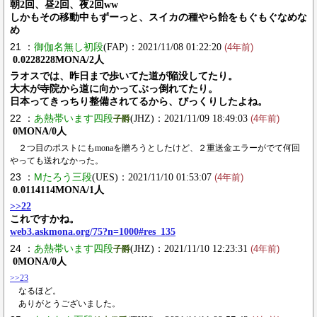
朝2回、昼2回、夜2回ww
しかもその移動中もずーっと、スイカの種やら飴をもぐもぐなめな
め
21 ：
御伽名無し初段
(FAP)：2021/11/08 01:22:20
(4年前)
0.0228228MONA/2人
ラオスでは、昨日まで歩いてた道が陥没してたり。
大木が寺院から道に向かってぶっ倒れてたり。
日本ってきっちり整備されてるから、びっくりしたよね。
22 ：
あ熱帯います四段
(JHZ)：2021/11/09 18:49:03
子爵
(4年前)
0MONA/0人
２つ目のポストにもmonaを贈ろうとしたけど、２重送金エラーがでて何回
やっても送れなかった。
23 ：
Mたろう三段
(UES)：2021/11/10 01:53:07
(4年前)
0.0114114MONA/1人
>>22
これですかね。
web3.askmona.org/75?n=1000#res_135
24 ：
あ熱帯います四段
(JHZ)：2021/11/10 12:23:31
子爵
(4年前)
0MONA/0人
>>23
なるほど。
ありがとうございました。