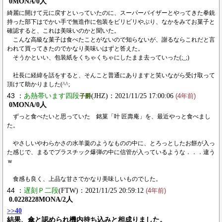
0MONA/0人
綺麗に開けて元に戻すといっていたのに、スーパーバイザーとやってきた拳銃
持った部下はでかい手で無造作に包装をビリビリやぶり、なかをみてお菓子と
確認すると、これは美味いのかと聞いた。
こんな高級な菓子は食べたことがないので知らないが、謝るならこれだと言
われて買ってきたのでかなり美味いはずと答えた。
そうかといい、包装紙をくちゃくちゃにしたまま去っていった(;_;)
社長に経緯を話をすると、そんこと普通にありますと笑いながら受け取って
頂けて助かりました(^^;
43 ：
あ熱帯います四段
(JHZ)：2021/11/25 17:00:06
子爵
(4年前)
0MONA/0人
ずっと食べたいと思っていた 銘菓「叶 匠壽庵」を、最近やっと食べまし
た。
やさしいやわらかさの水羊羹のようなものの中に、とろっとしたお餅が入っ
た感じで、まるでプラスチック爆弾の中に信管が入っているような．．．違う
ｗ
食感も良く、上品な甘さでかなり美味しいものでした。
44 ：
遅刻Ｐ二段
(FTW)：2021/11/25 20:59:12
(4年前)
0.0228228MONA/2人
>>40
結果、傘と認められ機内持ち込みと相成りました。