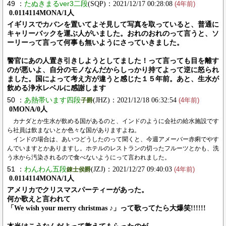
49 ：
たぬきまるver3二段
(SQP)：2021/12/17 00:28:08
(4年前)
0.0114114MONA/1人
イギリスでカバンを置いてよそ見して写真を取っていると、普通に
キャリーバックを運ぶ人がいました。おれのおれのって言うと、ソ
ーリーって言って何事も無いようにさっていきました。
警官にあの人置き引きしようとしてました！って言っても目を離す
のが悪いよ、自分のモノなんだからしっかり持てよって逆に怒られ
ました。国によって考え方が違うと感じた１５年前。あと、生水が
飲める浄水レベルに感謝します
50 ：
あ熱帯います四段
(JHZ)：2021/12/18 06:32:54
子爵
(4年前)
0MONA/0人
カナダとか生水が飲める国があるのと、インドのように会社の給水施設です
ら社員は飲まないとか色々な国がありますよね。
インドの場合は、あいつどうしたのって聞くと、今週アメーバー赤痢でやす
んでいますとかありますし。ホテルのレストランの切ったフルーツとかも、洗
う水から汚染されるので食べないようにって言われました。
51 ：
わんわん五段
(JZJ)：2021/12/27 09:40:03
錬士侯爵
(4年前)
0.0114114MONA/1人
アメリカでクリスマスパーティーがあった。
何か歌えと言われて
「We wish your merry christmas ♪」って歌ってたら大爆笑!!!!!!