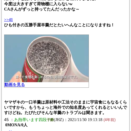
今度は大きすぎて荷物棚に入らないw
CAさんがずっと持ってたんだったかな～
>>41
ひも付きの五勝手屋羊羹だとたいへんなことになりますね！
動画を見る
ヤマザキの一口羊羹は原材料や工法そのままに宇宙食にもなるくら
いですから、もうちょっと海外での知名度あってくれるといいんで
すけどね。たびたびそんな羊羹のトラブルは聞きます。
45 ：
あ熱帯います四段
(JHZ)：2021/11/30 19:13:18
子爵
(4年前)
0MONA/0人