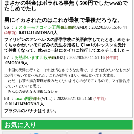
まさかの料金はボラれる事無く500円でしたwwめで
たしめでたし
男にイカされたのはこれが最初で最後だろうな。
56 ：
ミスターモナコイン五段
(AMD)：2022/03/05 15:46:44
錬士伯爵
0.0114114MONA/1人
(4年前)
フィリピンのアンヘレスの語学学校に英語留学してたとき、めちゃ
くちゃかわいいモロ好みの先生を指名して1on1のレッスンを受け
て仲良くなって、休みに一緒にタイ??に旅行してエッチしました～
57 ：
あ熱帯います四段
(JHZ)：2022/03/20 11:51:16
子爵
(4年前)
0MONA/0人
中国の天津に行くと、それは汚なさそうなお店で、まぜそばみたいなものが
150円ぐらいで食べられた。これが結構うまい。毎日食べても大丈夫。
ただ、お茶の湯呑茶碗が飲みたくないようなのがでてくるので、マイ湯呑持
っていくといいと思う。
みんなの好きな天津飯はないｗ
58 ：
tucan四段
(WLL)：2022/03/21 08:21:50
錬士
(4年前)
0.0114114MONA/1人
ブラジルのバナナはうまい。
お気に入り