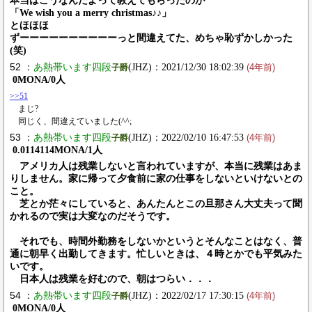
本当はこうなんだよって教えてもらったのが
「We wish you a merry christmas♪♪」
とほほほ
ずーーーーーーーーーーっと間違えてた、めちゃ恥ずかしかった
(笑)
52 ：
あ熱帯います四段
(JHZ)：2021/12/30 18:02:39
子爵
(4年前)
0MONA/0人
>>51
まじ?
同じく、間違えていました(^^;
53 ：
あ熱帯います四段
(JHZ)：2022/02/10 16:47:53
子爵
(4年前)
0.0114114MONA/1人
アメリカ人は残業しないと言われていますが、本当に残業はあま
りしません。家に帰って夕食前に家の仕事をしないといけないとの
こと。
芝とか茫々にしていると、あんたんとこの旦那さん大丈夫って聞
かれるので実は大変なのだそうです。
それでも、時間外勤務をしないかというとそんなことはなく、普
通に朝早く出勤してきます。忙しいときは、４時とかでも平気みた
いです。
日本人は残業を好むので、朝はつらい．．．
54 ：
あ熱帯います四段
(JHZ)：2022/02/17 17:30:15
子爵
(4年前)
0MONA/0人