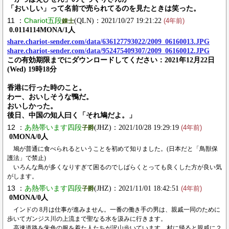
「おいしい」って名前で売られてるのを見たときは笑った。
11 ：
Chariot五段
(QLN)：2021/10/27 19:21:22
錬士
(4年前)
0.0114114MONA/1人
share.chariot-sender.com/data/636127793022/2009_06160013.JPG
share.chariot-sender.com/data/952475409307/2009_06160012.JPG
この有効期限までにダウンロードしてください：2021年12月22日
(Wed) 19時18分
香港に行った時のこと。
わー、おいしそうな鴨だ。
おいしかった。
後日、中国の知人曰く「それ鳩だよ。」
12 ：
あ熱帯います四段
(JHZ)：2021/10/28 19:29:19
子爵
(4年前)
0MONA/0人
鳩が普通に食べられるということを初めて知りました。(日本だと「鳥獣保
護法」で禁止)
いろんな鳥が多くなりすぎて困るのでしばらくとっても良くした方が良い気
がします。
13 ：
あ熱帯います四段
(JHZ)：2021/11/01 18:42:51
子爵
(4年前)
0MONA/0人
インドの 8月は仕事が進みません。一番の働き手の男は、親戚一同のために
歩いてガンジス川の上流まで聖なる水を汲みに行きます。
高速道路を朱色の服を着た人たちが沢山歩いています。村に帰ると親戚に２