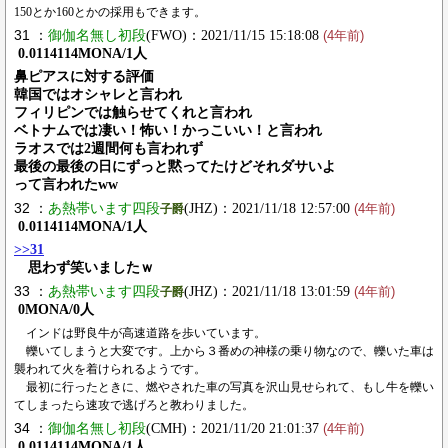
150とか160とかの採用もできます。
31 ：
御伽名無し初段
(FWO)：2021/11/15 15:18:08
(4年前)
0.0114114MONA/1人
鼻ピアスに対する評価
韓国ではオシャレと言われ
フィリピンでは触らせてくれと言われ
ベトナムでは凄い！怖い！かっこいい！と言われ
ラオスでは2週間何も言われず
最後の最後の日にずっと黙ってたけどそれダサいよ
って言われたww
32 ：
あ熱帯います四段
(JHZ)：2021/11/18 12:57:00
子爵
(4年前)
0.0114114MONA/1人
>>31
思わず笑いましたｗ
33 ：
あ熱帯います四段
(JHZ)：2021/11/18 13:01:59
子爵
(4年前)
0MONA/0人
インドは野良牛が高速道路を歩いています。
轢いてしまうと大変です。上から３番めの神様の乗り物なので、轢いた車は
襲われて火を着けられるようです。
最初に行ったときに、燃やされた車の写真を沢山見せられて、もし牛を轢い
てしまったら速攻で逃げろと教わりました。
34 ：
御伽名無し初段
(CMH)：2021/11/20 21:01:37
(4年前)
0.0114114MONA/1人