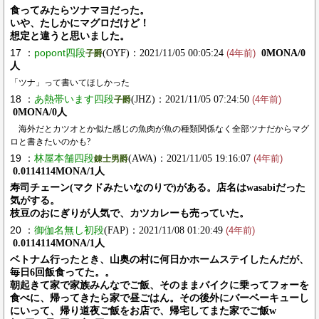
食ってみたらツナマヨだった。
いや、たしかにマグロだけど！
想定と違うと思いました。
17 ：
popont四段
(OYF)：2021/11/05 00:05:24
0MONA/0
子爵
(4年前)
人
「ツナ」って書いてほしかった
18 ：
あ熱帯います四段
(JHZ)：2021/11/05 07:24:50
子爵
(4年前)
0MONA/0人
海外だとカツオとか似た感じの魚肉が魚の種類関係なく全部ツナだからマグ
ロと書きたいのかも?
19 ：
林屋本舗四段
(AWA)：2021/11/05 19:16:07
錬士男爵
(4年前)
0.0114114MONA/1人
寿司チェーン(マクドみたいなのりで)がある。店名はwasabiだった
気がする。
枝豆のおにぎりが人気で、カツカレーも売っていた。
20 ：
御伽名無し初段
(FAP)：2021/11/08 01:20:49
(4年前)
0.0114114MONA/1人
ベトナム行ったとき、山奥の村に何日かホームステイしたんだが、
毎日6回飯食ってた。。
朝起きて家で家族みんなでご飯、そのままバイクに乗ってフォーを
食べに、帰ってきたら家で昼ごはん。その後外にバーベーキューし
にいって、帰り道夜ご飯をお店で、帰宅してまた家でご飯w