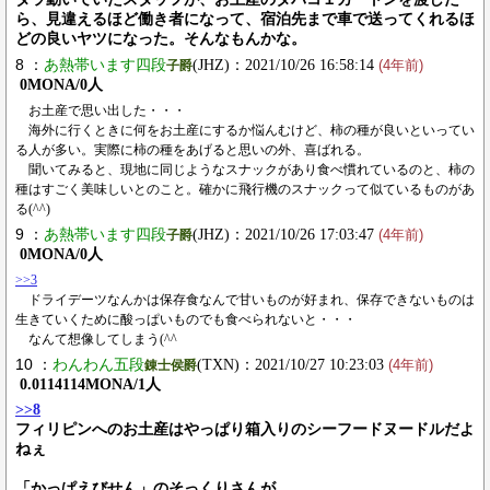
ら、見違えるほど働き者になって、宿泊先まで車で送ってくれるほ
どの良いヤツになった。そんなもんかな。
8 ：
あ熱帯います四段
(JHZ)：2021/10/26 16:58:14
子爵
(4年前)
0MONA/0人
お土産で思い出した・・・
海外に行くときに何をお土産にするか悩んむけど、柿の種が良いといってい
る人が多い。実際に柿の種をあげると思いの外、喜ばれる。
聞いてみると、現地に同じようなスナックがあり食べ慣れているのと、柿の
種はすごく美味しいとのこと。確かに飛行機のスナックって似ているものがあ
る(^^)
9 ：
あ熱帯います四段
(JHZ)：2021/10/26 17:03:47
子爵
(4年前)
0MONA/0人
>>3
ドライデーツなんかは保存食なんで甘いものが好まれ、保存できないものは
生きていくために酸っぱいものでも食べられないと・・・
なんて想像してしまう(^^
10 ：
わんわん五段
(TXN)：2021/10/27 10:23:03
錬士侯爵
(4年前)
0.0114114MONA/1人
>>8
フィリピンへのお土産はやっぱり箱入りのシーフードヌードルだよ
ねぇ
「かっぱえびせん」のそっくりさんが