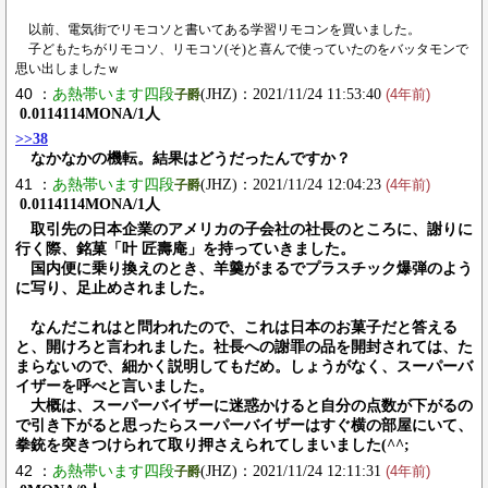
以前、電気街でリモコソと書いてある学習リモコンを買いました。
子どもたちがリモコソ、リモコソ(そ)と喜んで使っていたのをバッタモンで
思い出しましたｗ
40 ：
あ熱帯います四段
(JHZ)：2021/11/24 11:53:40
子爵
(4年前)
0.0114114MONA/1人
>>38
なかなかの機転。結果はどうだったんですか？
41 ：
あ熱帯います四段
(JHZ)：2021/11/24 12:04:23
子爵
(4年前)
0.0114114MONA/1人
取引先の日本企業のアメリカの子会社の社長のところに、謝りに
行く際、銘菓「叶 匠壽庵」を持っていきました。
国内便に乗り換えのとき、羊羹がまるでプラスチック爆弾のよう
に写り、足止めされました。
なんだこれはと問われたので、これは日本のお菓子だと答える
と、開けろと言われました。社長への謝罪の品を開封されては、た
まらないので、細かく説明してもだめ。しょうがなく、スーパーバ
イザーを呼べと言いました。
大概は、スーパーバイザーに迷惑かけると自分の点数が下がるの
で引き下がると思ったらスーパーバイザーはすぐ横の部屋にいて、
拳銃を突きつけられて取り押さえられてしまいました(^^;
42 ：
あ熱帯います四段
(JHZ)：2021/11/24 12:11:31
子爵
(4年前)