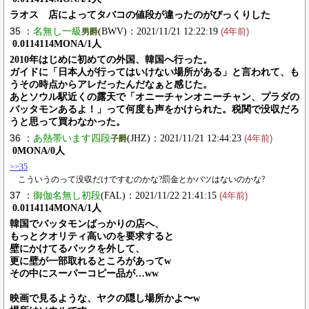
ラオス 店によってタバコの値段が違ったのがびっくりした
35 ：
名無し一級
(BWV)：2021/11/21 12:22:19
男爵
(4年前)
0.0114114MONA/1人
2010年はじめに初めての外国、韓国へ行った。
ガイドに「日本人が行ってはいけない場所がある」と言われて、も
うその時点からアレだったんだなぁと感じた。
あとソウル駅近くの露天で「オニーチャンオニーチャン、プラダの
バッタモンあるよ！」って何度も声をかけられた。税関で没収だろ
うと思って買わなかった。
36 ：
あ熱帯います四段
(JHZ)：2021/11/21 12:44:23
子爵
(4年前)
0MONA/0人
>>35
こういうのって没収だけですむのかな?罰金とかバツはないのかな?
37 ：
御伽名無し初段
(FAL)：2021/11/22 21:41:15
(4年前)
0.0114114MONA/1人
韓国でバッタモンばっかりの店へ、
もっとクオリティ高いのを要求すると
壁にかけてるバックを外して、
更に壁が一部取れるところがあってw
その中にスーパーコピー品が…ww
映画で見るような、ヤクの隠し場所かよ〜w