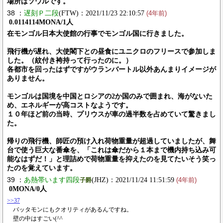
場所はソウルです。
38 ：
遅刻Ｐ二段
(FTW)：2021/11/23 22:10:57
(4年前)
0.0114114MONA/1人
在モンゴル日本大使館の行事でモンゴル国に行きました。
飛行機が遅れ、大使閣下との昼食にユニクロのフリースで参加しま
した。（紋付き袴持って行ったのに。）
各都市を回ったはずですがウランバートル以外あんまりイメージが
ありません。
モンゴルは国境を中国とロシアの2か国のみで囲まれ、海がないた
め、エネルギーが高コストなようです。
１０年ほど前の当時、プリウスが車の過半数を占めていて驚きまし
た。
帰りの飛行機、師匠の預け入れ荷物重量が超過していましたが、舞
台で使う巨大な番傘を、「これは傘だから１本まで機内持ち込み可
能なはずだ！」と理詰めで荷物重量を抑えたのを見てたいそう笑っ
たのを覚えています。
39 ：
あ熱帯います四段
(JHZ)：2021/11/24 11:51:59
子爵
(4年前)
0MONA/0人
>>37
バッタモンにもクオリティがあるんですね。
壁の中はすごい(^^