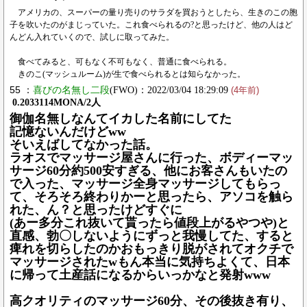
アメリカの、スーパーの量り売りのサラダを買おうとしたら、生きのこの胞
子を吹いたのがまじっていた。これ食べられるの?と思ったけど、他の人はど
んどん入れていくので、試しに取ってみた。
食べてみると、可もなく不可もなく、普通に食べられる。
きのこ(マッシュルーム)が生で食べられるとは知らなかった。
55 ：
喜びの名無し二段
(FWO)：2022/03/04 18:29:09
(4年前)
0.2033114MONA/2人
御伽名無しなんてイカした名前にしてた
記憶ないんだけどww
そいえばしてなかった話。
ラオスでマッサージ屋さんに行った、ボディーマッ
サージ60分約500安すぎる、他にお客さんもいたの
で入った、マッサージ全身マッサージしてもらっ
て、そろそろ終わりかーと思ったら、アソコを触ら
れた、ん？と思ったけどすぐに
(あー多分これ抜いて貰ったら値段上がるやつや)と
直感、勃〇しないようにずっと我慢してた、すると
痺れを切らしたのかおもっきり脱がされてオクチで
マッサージされたwもん本当に気持ちよくて、日本
に帰って土産話になるからいっかなと発射www
高クオリティのマッサージ60分、その後抜き有り、