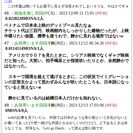
>>44
この羊羹は開いてもお菓子に見えず没収されてしまいそうな、やばさですｗ
46 ：
御伽名無し初段
(VCX)：2021/12/09 21:15:01
(4年前)
0.0228228MONA/2人
ベトナムで日本未上映のデットプール見たなぁ
チケット代は三百円、映画館内もしっかりした建物だったが、上映
中喋りたい放題、携帯も使うわで、静かに見れる場所ではないw
47 ：
あ熱帯います四段
(JHZ)：2021/12/12 06:34:26
子爵
(4年前)
0.0114114MONA/1人
アメリカで００７を見たときに、シリアス映画でなくギャグ映画
だと知った。大笑い、拍手喝采とか指笛吹いたりとか、全然静かで
はなかった。
スキーで国境を超えて逃げるときに、この状況でイミグレーショ
ンの定形文かよって思わずみんなが吹いたところも、日本語になっ
ていると笑えないｗ
静かに見ているのは結構日本人だけかも知れない。
48 ：
あ熱帯います四段
(JHZ)：2021/12/13 17:03:00
子爵
(4年前)
0MONA/0人
webの記事を見ていたら、外国では日本のような割り勘という文化がないと
か書いてあった(十把一絡げな外国とかおかしいのだけど)。上下あるときは余
りなくても、対等なら「Let's go Dutch」って誘えば割り勘です。