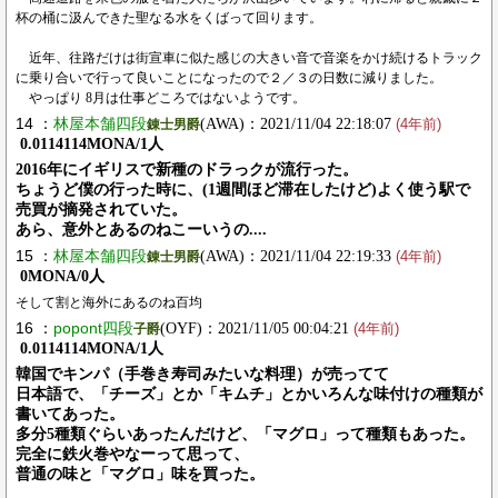
杯の桶に汲んできた聖なる水をくばって回ります。
近年、往路だけは街宣車に似た感じの大きい音で音楽をかけ続けるトラック
に乗り合いで行って良いことになったので２／３の日数に減りました。
やっぱり 8月は仕事どころではないようです。
14 ：
林屋本舗四段
(AWA)：2021/11/04 22:18:07
錬士男爵
(4年前)
0.0114114MONA/1人
2016年にイギリスで新種のドラっクが流行った。
ちょうど僕の行った時に、(1週間ほど滞在したけど)よく使う駅で
売買が摘発されていた。
あら、意外とあるのねこーいうの....
15 ：
林屋本舗四段
(AWA)：2021/11/04 22:19:33
錬士男爵
(4年前)
0MONA/0人
そして割と海外にあるのね百均
16 ：
popont四段
(OYF)：2021/11/05 00:04:21
子爵
(4年前)
0.0114114MONA/1人
韓国でキンパ（手巻き寿司みたいな料理）が売ってて
日本語で、「チーズ」とか「キムチ」とかいろんな味付けの種類が
書いてあった。
多分5種類ぐらいあったんだけど、「マグロ」って種類もあった。
完全に鉄火巻やなーって思って、
普通の味と「マグロ」味を買った。