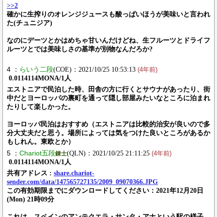
>>2
確かに生搾りのオレンジジュースも酸っぱいほうが美味いと言われ
た(チュニジア)
なのにデーツとかはめちゃ甘いんだけどね、生フルーツとドライフ
ルーツとでは美味しさの基準が別物なんだろか?
4 ：
らいう二段
(COE)：2021/10/25 10:53:13
(4年前)
0.0114114MONA/1人
エストニアで民泊した時、田舎の方に行くとサウナがあったり、街
中だとヨーロッパの裏町を通って隠し部屋みたいなところに泊まれ
たりして楽しかった。
ヨーロッパ民泊はおすすめ（エストニアは比較的治安が良いので多
分大丈夫だと思う。場所によっては気をつけた良いところがあるか
もしれん。東欧とか）
5 ：
Chariot五段
(QLN)：2021/10/25 21:11:25
錬士
(4年前)
0.0114114MONA/1人
共有アドレス :
share.chariot-
sender.com/data/147565727135/2009_09070366.JPG
この有効期限までにダウンロードしてください：2021年12月20日
(Mon) 21時09分
これは、スペインのアンテクエラ・サンタ・アナという駅の様子。