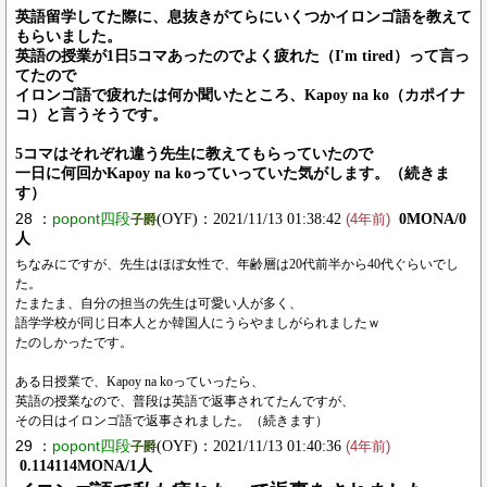
英語留学してた際に、息抜きがてらにいくつかイロンゴ語を教えて
もらいました。
英語の授業が1日5コマあったのでよく疲れた（I'm tired）って言っ
てたので
イロンゴ語で疲れたは何か聞いたところ、Kapoy na ko（カポイナ
コ）と言うそうです。
5コマはそれぞれ違う先生に教えてもらっていたので
一日に何回かKapoy na koっていっていた気がします。（続きま
す）
28 ：
popont四段
(OYF)：2021/11/13 01:38:42
0MONA/0
子爵
(4年前)
人
ちなみにですが、先生はほぼ女性で、年齢層は20代前半から40代ぐらいでし
た。
たまたま、自分の担当の先生は可愛い人が多く、
語学学校が同じ日本人とか韓国人にうらやましがられましたｗ
たのしかったです。
ある日授業で、Kapoy na koっていったら、
英語の授業なので、普段は英語で返事されてたんですが、
その日はイロンゴ語で返事されました。（続きます）
29 ：
popont四段
(OYF)：2021/11/13 01:40:36
子爵
(4年前)
0.114114MONA/1人