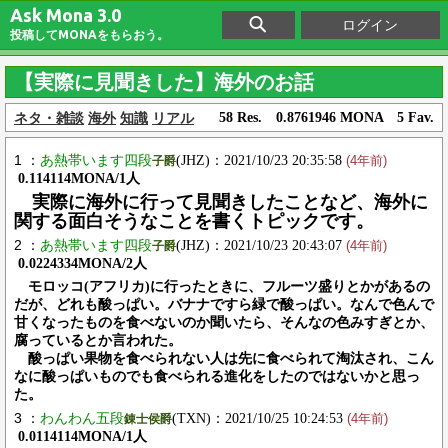
Ask Mona 3.0
ログイン
投稿してMONAをもらおう。
【実際に見聞きした】海外のお話
ネタ・雑談
海外
知識
リアル
58 Res. 0.8761946 MONA 5 Fav.
1 ：
あ熱帯います四段
(JHZ)：2021/10/23 20:35:58
子爵
(4年前)
0.114114MONA/1人
実際に海外に行って見聞きしたことなど、海外に
関する面白そうなことを書くトピックです。
2 ：
あ熱帯います四段
(JHZ)：2021/10/23 20:43:07
子爵
(4年前)
0.0224334MONA/2人
モロッコ(アフリカ)に行ったときに、フルーツ盛りとかがあるの
だが、どれも酸っぱい。バナナですら緑で酸っぱい。なんで色んで
甘くなったものを食べないのか聞いたら、そんなの色みすぎとか、
腐っているとか言われた。
酸っぱい果物を食べられない人は先に食べられて淘汰され、こん
なに酸っぱいものでも食べられる進化をしたのではないかと思っ
た。
3 ：
わんわん五段
(TXN)：2021/10/25 10:24:53
錬士侯爵
(4年前)
0.0114114MONA/1人