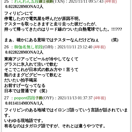
25 ：
わんわん五段
(TXN)：2021/11/11 09:57:43
錬士侯爵
(4年前)
0.0228228MONA/2人
フィリピンにて
停電したので電気屋を呼んだが原因不明。
テスターを取っときますと走り去った彼だったが、
持って帰ってきたのはリード線のついた白熱電球でした。!!!???
まぁ、確かにある意味ではテスターなんだけどねぇ (笑)
26 ：
御伽名無し初段
(OJH)：2021/11/11 23:12:40
(4年前)
0.0228228MONA/2人
東南アジアってビールが冷やしてなくて
グラスに氷入れて注いで飲む
そこでこれが日本式の飲み方や！言うて
瓶のままグビグビーって飲むと
だいたい拍手喝采
お前すげーなってなる
日本では普通です（笑）
27 ：
popont四段
(OYF)：2021/11/13 01:37:37
子爵
(4年前)
0.0114114MONA/1人
フィリピンのある地域ではイロンゴ語っていう言語が話されていま
す。
いわゆる現地語です。
有名なのはタガログ語ですが、それとは違うやつです。