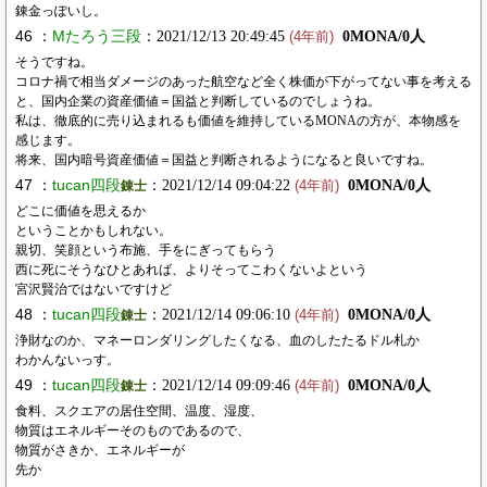
錬金っぽいし。
46 ：
Mたろう三段
：2021/12/13 20:49:45
0MONA/0人
(4年前)
そうですね。
コロナ禍で相当ダメージのあった航空など全く株価が下がってない事を考える
と、国内企業の資産価値＝国益と判断しているのでしょうね。
私は、徹底的に売り込まれるも価値を維持しているMONAの方が、本物感を
感じます。
将来、国内暗号資産価値＝国益と判断されるようになると良いですね。
47 ：
tucan四段
：2021/12/14 09:04:22
0MONA/0人
錬士
(4年前)
どこに価値を思えるか
ということかもしれない。
親切、笑顔という布施、手をにぎってもらう
西に死にそうなひとあれば、よりそってこわくないよという
宮沢賢治ではないですけど
48 ：
tucan四段
：2021/12/14 09:06:10
0MONA/0人
錬士
(4年前)
浄財なのか、マネーロンダリングしたくなる、血のしたたるドル札か
わかんないっす。
49 ：
tucan四段
：2021/12/14 09:09:46
0MONA/0人
錬士
(4年前)
食料、スクエアの居住空間、温度、湿度、
物質はエネルギーそのものであるので、
物質がさきか、エネルギーが
先か