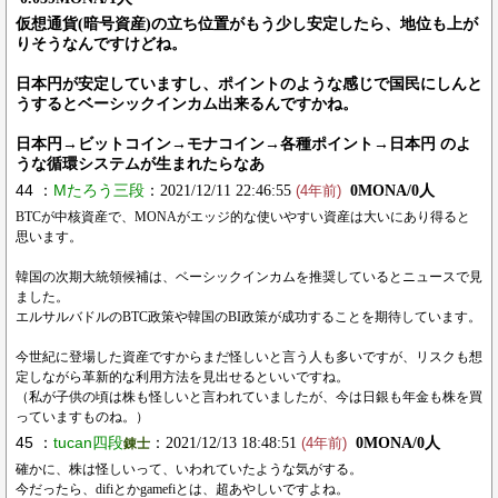
仮想通貨(暗号資産)の立ち位置がもう少し安定したら、地位も上が
りそうなんですけどね。
日本円が安定していますし、ポイントのような感じで国民にしんと
うするとベーシックインカム出来るんですかね。
日本円→ビットコイン→モナコイン→各種ポイント→日本円 のよ
うな循環システムが生まれたらなあ
44 ：
Mたろう三段
：2021/12/11 22:46:55
0MONA/0人
(4年前)
BTCが中核資産で、MONAがエッジ的な使いやすい資産は大いにあり得ると
思います。
韓国の次期大統領候補は、ベーシックインカムを推奨しているとニュースで見
ました。
エルサルバドルのBTC政策や韓国のBI政策が成功することを期待しています。
今世紀に登場した資産ですからまだ怪しいと言う人も多いですが、リスクも想
定しながら革新的な利用方法を見出せるといいですね。
（私が子供の頃は株も怪しいと言われていましたが、今は日銀も年金も株を買
っていますものね。）
45 ：
tucan四段
：2021/12/13 18:48:51
0MONA/0人
錬士
(4年前)
確かに、株は怪しいって、いわれていたような気がする。
今だったら、difiとかgamefiとは、超あやしいですよね。