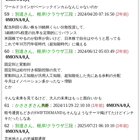
ワールドコインがベーシックインカムなんじゃないのか
59 ：
別道さん。根岸/クラウザ三段
：2024/04/20 07:16:50
(2年前)
0MONA/0人
配当利回り高い株を10銘柄くらい分散投資して、
1銘柄10%程度の比率を定期的にリバランス
米国株でやるのが効率が良いけど、日本株で自分はやろうと思ってる
これで年10万円年収時代（超知能時代）に備える
60 ：
別道さん。根岸/クラウザ三段
：2024/06/12 05:03:49
(2年前)
0MONA/0人
固定BIと変動BI
固定BIは給付付き税額控除の先で、
変動BIは人工知能が汎用人工知能、超知能化した先にある余剰の分配
今月はイノベーション多かったな＞増額
とか
そんな未来を見てるけど、大人の未来はもっと面白いかも
61 ：
かささぎさん
：2024/11/29 22:10:10
0MONA/0人
男爵
(1年前)
暗号通貨もどきのSWIFTDEMANDもそんなようなテーマ掲げてたけどインチ
キだったしなあ
62 ：
別道さん。根岸/クラウザ三段
：2025/07/21 06:10:10
(1年前)
0MONA/0人
苫米地さんの半減期通貨