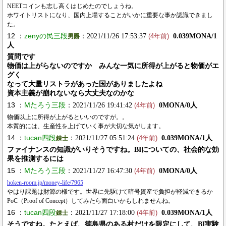
NEETコインも志し高くはじめたのでしょうね。
ホワイトリストになり、国内上場することがいかに重要な事か認識できまし
た。
12 ：
zenyの民三段
：2021/11/26 17:53:37
0.039MONA/1
男爵
(4年前)
人
質問です
物価は上がらないのですか みんな一気に所得が上がると物価がエ
グく
なって大量リストラがあった国がありましたよね
資本主義が崩れないなら大丈夫なのかな
13 ：
Mたろう三段
：2021/11/26 19:41:42
0MONA/0人
(4年前)
物価以上に所得が上がるといいのですが。。
本質的には、生産性を上げていく事が大切な気がします。
14 ：
tucan四段
：2021/11/27 05:51:24
0.039MONA/1人
錬士
(4年前)
ファイナンスの知識がいりそうですね。BIについての、社会的な効
果を推測するには
15 ：
Mたろう三段
：2021/11/27 16:47:30
0MONA/0人
(4年前)
hoken-room.jp/money-life/7965
やはり課題は財源の様です。世界に先駆けて暗号資産で負担が軽減できるか
PoC（Proof of Concept）してみたら面白いかもしれませんね。
16 ：
tucan四段
：2021/11/27 17:18:00
0.039MONA/1人
錬士
(4年前)
そうですね。たとえば、徳島県のある村だけを限定にして、BI実験