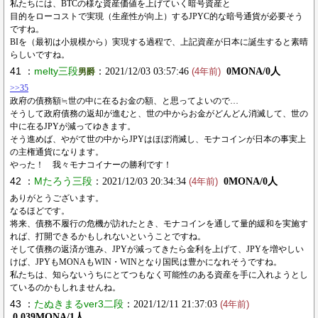
私たちには、BTCの様な資産価値を上げていく暗号資産と
目的をローコストで実現（生産性が向上）するJPYC的な暗号通貨が必要そう
ですね。
BIを（最初は小規模から）実現する過程で、上記資産が日本に誕生すると素晴
らしいですね。
41 ：
melty三段
：2021/12/03 03:57:46
0MONA/0人
男爵
(4年前)
>>35
政府の債務額≒世の中に在るお金の額、と思ってよいので…
そうして政府債務の返却が進むと、世の中からお金がどんどん消滅して、世の
中に在るJPYが減ってゆきます。
そう進めば、やがて世の中からJPYはほぼ消滅し、モナコインが日本の事実上
の主権通貨になります。
やった！ 我々モナコイナーの勝利です！
42 ：
Mたろう三段
：2021/12/03 20:34:34
0MONA/0人
(4年前)
ありがとうございます。
なるほどです。
将来、債務不履行の危機が訪れたとき、モナコインを通して量的緩和を実施す
れば、打開できるかもしれないということですね。
そして債務の返済が進み、JPYが減ってきたら金利を上げて、JPYを増やしい
けば、JPYもMONAもWIN・WINとなり国民は豊かになれそうですね。
私たちは、知らないうちにとてつもなく可能性のある資産を手に入れようとし
ているのかもしれませんね。
43 ：
たぬきまるver3二段
：2021/12/11 21:37:03
(4年前)
0.039MONA/1人