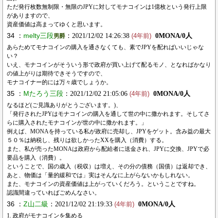
ただ発行枚数無制限・無限のJPYに対してモナコインは1億枚という発行上限
がありますので、
資産価値は高まってゆくと思います。
34 ：
melty三段
：2021/12/02 14:26:38
0MONA/0人
男爵
(4年前)
あらためてモナコインの購入を通さなくても、素でJPYを配ればいいじゃな
い？
いえ、モナコインがそういう形で政府が買い上げて配るモノ、となればかなり
の値上がりは期待できそうですので、
モナコイナー的には万々歳でしょうか。
35 ：
Mたろう三段
：2021/12/02 21:05:06
0MONA/0人
(4年前)
なるほど(ご見識ありがとうございます。)、
「発行されたJPYはモナコインの購入を通して世の中に撒かれます。そしてさ
らに購入されたモナコインが世の中に撒かれます。」
例えば、MONAを持っている私が政府に売却し、JPYをゲット。含み益の最大
５０％は納税し、残りは欲しかったXXを購入（消費）する。
また、私が売ったMONAは政府から配給者に送金され、JPYに交換、JPYで必
要品を購入（消費）。
ということで、国の歳入（税収）は増え、その分の債務（国債）は返却でき、
あと、物価は「量的緩和では」実はそんなに上がらないかもしれない。
また、モナコインの資産価値は上がっていくだろう。ということですね。
認識間違っていればごめんなさい。
36 ：
Z山二級
：2021/12/02 21:19:33
0MONA/0人
(4年前)
1. 政府がモナコインを集める