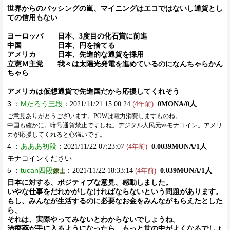
世界からのバッシングの嵐、マイニングはエコではないし通貨とし
ての信用もない
ヨーロッパ 日本、3度目の化石賞に前進
中国 日本、円を捨てる
アメリカ 日本、先進的な通貨を採用
立憲Ｍ主党 我々は太陽光発電を進めているのになんちゃらかん
ちゃら
アメリカは仮想通貨で先進国だから応援してくれそう
3 ：
Mたろう三段
：2021/11/21 15:00:24
0MONA/0人
(4年前)
ご意見ありがとうございます。POWは電力消費しますものね。
中国も確かに。暗号通貨禁止ですしね。デジタル人民元vsモナコイン。アメリ
カが応援してくれると心強いです。
4 ：
あああ初段
：2021/11/22 07:23:07
0.0039MONA/1人
(4年前)
モナコインください
5 ：
tucan四段
：2021/11/22 18:33:14
0.039MONA/1人
錬士
(4年前)
日本に対する、ポジティブな意見、感動しました。
いやな仕事をだれかがしなければならないという問題があります。
もし、みんなが生活するのに必要なお金をみんながもらえたとした
ら、
それは、実際やってみないとわからないでしょうね。
治療薬が手に入るようになったら、もっと世の中がよくなるでしょ