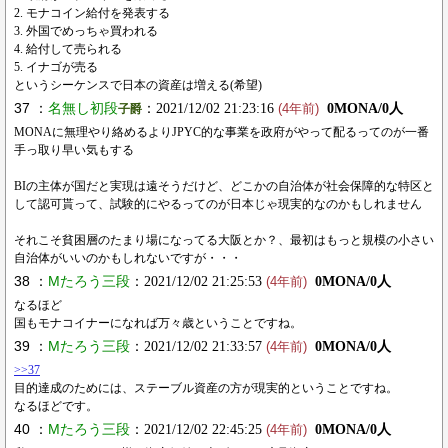
2. モナコイン給付を発表する
3. 外国でめっちゃ買われる
4. 給付して売られる
5. イナゴが売る
というシーケンスで日本の資産は増える(希望)
37 ：
名無し初段
：2021/12/02 21:23:16
0MONA/0人
子爵
(4年前)
MONAに無理やり絡めるよりJPYC的な事業を政府がやって配るってのが一番
手っ取り早い気もする
BIの主体が国だと実現は遠そうだけど、どこかの自治体が社会保障的な特区と
して認可貰って、試験的にやるってのが日本じゃ現実的なのかもしれません
それこそ貧困層のたまり場になってる大阪とか？、最初はもっと規模の小さい
自治体がいいのかもしれないですが・・・
38 ：
Mたろう三段
：2021/12/02 21:25:53
0MONA/0人
(4年前)
なるほど
国もモナコイナーになれば万々歳ということですね。
39 ：
Mたろう三段
：2021/12/02 21:33:57
0MONA/0人
(4年前)
>>37
目的達成のためには、ステーブル資産の方が現実的ということですね。
なるほどです。
40 ：
Mたろう三段
：2021/12/02 22:45:25
0MONA/0人
(4年前)