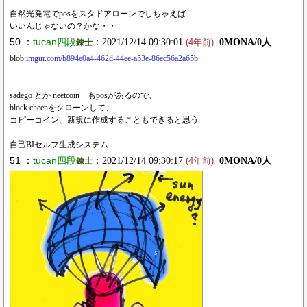
自然光発電でposをスタドアローンでしちゃえば
いいんじゃないの？かな・・
50 ：
tucan四段
：2021/12/14 09:30:01
0MONA/0人
錬士
(4年前)
blob:
imgur.com/b894e0a4-462d-44ee-a53e-86ec56a2a65b
sadego とか neetcoin もposがあるので、
block cheenをクローンして、
コピーコイン、新規に作成することもできると思う
自己BIセルフ生成システム
51 ：
tucan四段
：2021/12/14 09:30:17
0MONA/0人
錬士
(4年前)