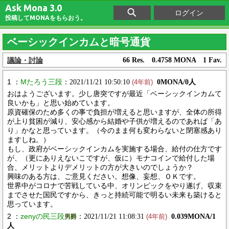
Ask Mona 3.0
ログイン
投稿してMONAをもらおう。
ベーシックインカムと暗号通貨
議論・討論
66 Res. 0.4758 MONA 1 Fav.
1 ：
Mたろう三段
：2021/11/21 10:50:10
0MONA/0人
(4年前)
おはようございます。少し唐突ですが最近「ベーシックインカムて
良いかも」と思い始めています。
原資確保のため多くの事で負担が増えると思いますが、全体の所得
が上り貧困が減り、安心感から結婚や子供が増えるのであれば「あ
り」かなと思っています。（今のまま何も変わらないと閉塞感あり
ますしね。）
もし、政府がベーシックインカムを実施する場合、給付の仕方です
が、（更にありえないこですが、仮に）モナコインで給付した場
合、メリットよりデメリットの方が大きいのでしょうか？
興味のある方は、ご意見ください。想像、妄想、ＯＫです。
世界中がコロナで苦戦している中、オリンピックをやり遂げ、収束
までさせた国民ですから、きっと持続可能で明るい未来も築けると
思っています。
2 ：
zenyの民三段
：2021/11/21 11:08:31
0.039MONA/1
男爵
(4年前)
人