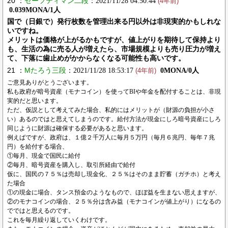
20 ：
セーフティマン二段
：2021/11/28 04:50:44
(4年前)
0.039MONA/1人
国で（日銀で）発行枚数を管理出来る円以外は非現実的かもしれな
いですね。
メリットは価格が上がるかもですが、値上がりを期待して保持より
も、生活の為に売る人が増えたら、市場規模よりも売り圧力が増え
て、下落に歯止めがかからなくなる可能性も高いです。
21 ：
Mたろう三段
：2021/11/28 18:53:17
0MONA/0人
(4年前)
ご意見ありがとうございます。
私も政府が暗号資産（モナコイン）を使ってBIや年金を配付することは、非現
実的だと思います。
ただ、仮説として考えてみた場合、私的にはメリットが（財源の負担が小さ
い）あるのではと思えてしまうのです。給付方法が現金にしろ暗号資産にしろ
同じように財源は確保する必要があると思います。
例えばですが、政府は、１億２千万人に毎月５万円（毎月６兆円、毎年７兆
円）を給付する場合、
①毎月、現金で国民に給付
②毎月、暗号資産を購入し、取引所経由で給付
仮に、国民の７５％は売却し現金化、２５％はそのまま貯蓄（ガチホ）と考え
た場合
①の現金に場合、タンス預金のようなもので、ほぼ益を生まない思えますが、
②のモナコインの場合、２５％分は含み益（モナコインが値上がり）になるの
でではと思えるのです。
これを毎月繰り返していくわけです。