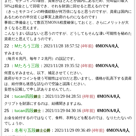
また、モナコインの場合、資産がほとんどが国内にあるため、売却益の最大
50%は税金として回収でき、それを財源に回せると思えるのです
（きっとモナコインの時価総額が何万倍になると思うのですが、資産は国内に
あるためその半分近くは事実上政府のものになるのです）
事前に準備金として数百万MONA程度確保しておくと、さらにメリットが大
きくなると思えます。
こんなうまい話はないと思うのですが、どうしてもそんな凄い可能性を秘めた
資産だと思えてしまうのです。
22 ：
Mたろう三段
：2021/11/28 18:57:52
0MONA/0人
(4年前)
すみません
（毎月６兆円、毎年７２兆円）の誤記です。
23 ：
Mたろう三段
：2021/11/28 19:35:52
0MONA/0人
(4年前)
何度もすみません、以下、補足させてください。
政府がモナコインを使う可能性はゼロだと思いますし、価格が乱高下する資産
は、給付側も迷惑な話なので空論と認識ください。
妄想を記載して申し訳ありませんでした。
24 ：
tucan四段
：2021/11/29 04:28:51
0MONA/0人
錬士
(4年前)
クリプトを財源にするのは、結構聞きますよね。
25 ：
tucan四段
：2021/11/29 04:30:16
0MONA/0人
錬士
(4年前)
お金を給付するのではなくて、食料、衣料などを配るのでは、なりたたないの
でしょうか。
26 ：
名有り五段
：2021/11/29 09:36:49
0MONA/0人
錬士公爵
(4年前)