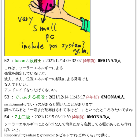
52 ：
tucan四段
：2021/12/14 09:32:07
0MONA/0人
錬士
(4年前)
これは、ソーラーエネルギーによる
発電を想定しているけど、
波力、水力、位置エネルギーの移動による発電でも
なんでもいい。
アンドロイドをつなげてもいい。
53 ：
でぃあえる初段
：2021/12/14 11:43:17
0MONA/0人
(4年前)
swiftdemandっていうのがあると聞いたことがあります
調べてみると「一応まだ配布はされてるけど…」といったところみたいですね
54 ：
Z山二級
：2021/12/15 03:11:50
0MONA/0人
(4年前)
ソーラーエネルギーによるPoSなんて簡単だから妄想してる暇があったら作れ
ばいいさ。
RaspberryPiでsadegoとかneetcoinをビルドすれば3Wくらいで動く。