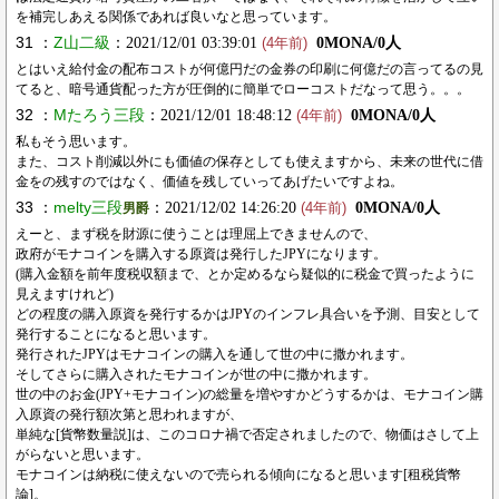
を補完しあえる関係であれば良いなと思っています。
31 ：
Z山二級
：2021/12/01 03:39:01
0MONA/0人
(4年前)
とはいえ給付金の配布コストが何億円だの金券の印刷に何億だの言ってるの見
てると、暗号通貨配った方が圧倒的に簡単でローコストだなって思う。。。
32 ：
Mたろう三段
：2021/12/01 18:48:12
0MONA/0人
(4年前)
私もそう思います。
また、コスト削減以外にも価値の保存としても使えますから、未来の世代に借
金をの残すのではなく、価値を残していってあげたいですよね。
33 ：
melty三段
：2021/12/02 14:26:20
0MONA/0人
男爵
(4年前)
えーと、まず税を財源に使うことは理屈上できませんので、
政府がモナコインを購入する原資は発行したJPYになります。
(購入金額を前年度税収額まで、とか定めるなら疑似的に税金で買ったように
見えますけれど)
どの程度の購入原資を発行するかはJPYのインフレ具合いを予測、目安として
発行することになると思います。
発行されたJPYはモナコインの購入を通して世の中に撒かれます。
そしてさらに購入されたモナコインが世の中に撒かれます。
世の中のお金(JPY+モナコイン)の総量を増やすかどうするかは、モナコイン購
入原資の発行額次第と思われますが、
単純な[貨幣数量説]は、このコロナ禍で否定されましたので、物価はさして上
がらないと思います。
モナコインは納税に使えないので売られる傾向になると思います[租税貨幣
論]。