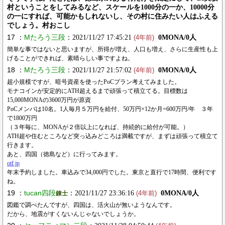
村ということをしてみるなど、スケールを1000分の一か、10000分
の一にすれば、可能かもしれないし、その村に住みたい人はふえる
でしょう。村おこし
17 ：
Mたろう三段
：2021/11/27 17:45:21
0MONA/0人
(4年前)
簡単な事ではないと思いますが、所得が増え、人口も増え、さらに生産性も上
げることができれば、素晴らしい事ですよね。
18 ：
Mたろう三段
：2021/11/27 21:57:02
0MONA/0人
(4年前)
超小規模ですが、暗号資産を使ったPoCプラン考えてみました。
モナコインが安定的にATH超えるまで頑張って積立てる。目標数は
15,000MONAの3600万円が原資
PoCメンバは10名。1人毎月５万円を給付、50万円×12か月=600万円/年 ３年
で1800万円
（３年毎に、MONAが２倍以上になれば、持続的に給付が可能。）
ATH超や住むところなど突っ込みどころは満載ですが、まずは頑張って積立て
行きます。
あと、四国（徳島など）に行ってみます。
otf.jp
年末予約しました。車込みで34,000円でした。東京と直行で17時間、便利です
ね。
19 ：
tucan四段
：2021/11/27 23:36:16
0MONA/0人
錬士
(4年前)
図鑑で調べたんですが、四国は、活火山が無いようなんです。
だから、地震がすくないんじゃないでしょうか。