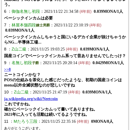
う。
6 ：
御伽名無し初段
：2021/11/22 21:34:58
0.039MONA/1人
(4年前)
ベーシックインカムは必要
7 ：
林屋本舗四段
：2021/11/22 23:10:19
錬士男爵
(4年前)
0.039MONA/1人
ベーシックインカムしちゃうと国にいるデカイ企業が抜けちゃうか
らNG...半導体工場...
8 ：
Z山二級
：2021/11/25 19:03:25
0.039MONA/1人
(4年前)
国産コインでベーシックインカム系って昔ありませんでしたっけ？
9 ：
名無し初段
：2021/11/25 20:20:14
0.0429MONA/1人
子爵
(4年前)
>>8
ニートコインかな？
POSの仕組みを茶化した感じだったような、初期の国産コインは
mona以外全滅状態なのが悲しいですね
10 ：
Z山二級
：2021/11/25 21:47:19
0.039MONA/1人
(4年前)
ja.wikipedia.org/wiki/Neetcoin
これですかね。
確かにベーシックインカムって書いてありますね。
2021年に入っても活動は続いてるようですね。
11 ：
Mたろう三段
：2021/11/25 22:35:16
0MONA/0人
(4年前)
ありがとうございます。