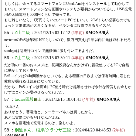
もしくは、余ってるスマートフォンにUserLAndをインストールして動かして
もいい。スマートフォンなら画面やバッテリが最初からついてるし、USB充電
用の太陽電池も5000円くらいで売ってる。
もし難しいなら、1万円くらいのノートPCでもいい。20Wくらい必要なのでち
ょっと太陽電池が大きくなるが、ベランダに設置できるサイズだ。
55 ：
Z山二級
：2021/12/15 03:17:12
0MONA/0人
(4年前)
neetcoinのPoSは年利210%らしいので、数万円買えば1年以内に元は取れるだろ
う。
sandegoは乱発行コインで無価値に張り付いてるようだ。
56 ：
Z山二級
：2021/12/15 03:30:11
0MONA/0人
(4年前)
だが俺の一番のおススメは、初期投資なんかかけずに普段使ってるPCで自然
に動かしておく事だ。
PoSコインは24時間動かさないでも、ある程度の日数までは保有時間に応じた
枚数が掘れる仕組みになっている。
だから、PoSコインは普通にPC使う時だけ起動させれば余計な苦労もお金もか
けずにコインが増やせるってわけだ。
57 ：
tucan四段
：2021/12/15 10:01:41
0MONA/0人
錬士
(4年前)
>Z山さん
ありがとう。蓄電池と、ソーラーパネルは買ったから、
あとは実際にやるだけなんだよね。
スマホを蓄電池で充電するのは、楽しいよ。
58 ：
別道さん。根岸/クラウザ三段
：2024/04/20 04:48:53
(2年前)
0MONA/0人