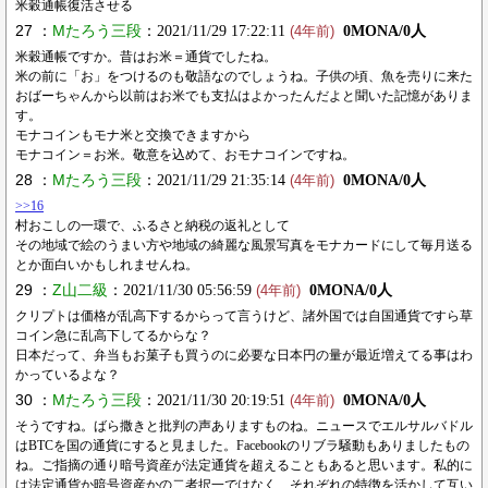
米穀通帳復活させる
27 ：
Mたろう三段
：2021/11/29 17:22:11
0MONA/0人
(4年前)
米穀通帳ですか。昔はお米＝通貨でしたね。
米の前に「お」をつけるのも敬語なのでしょうね。子供の頃、魚を売りに来た
おばーちゃんから以前はお米でも支払はよかったんだよと聞いた記憶がありま
す。
モナコインもモナ米と交換できますから
モナコイン＝お米。敬意を込めて、おモナコインですね。
28 ：
Mたろう三段
：2021/11/29 21:35:14
0MONA/0人
(4年前)
>>16
村おこしの一環で、ふるさと納税の返礼として
その地域で絵のうまい方や地域の綺麗な風景写真をモナカードにして毎月送る
とか面白いかもしれませんね。
29 ：
Z山二級
：2021/11/30 05:56:59
0MONA/0人
(4年前)
クリプトは価格が乱高下するからって言うけど、諸外国では自国通貨ですら草
コイン急に乱高下してるからな？
日本だって、弁当もお菓子も買うのに必要な日本円の量が最近増えてる事はわ
かっているよな？
30 ：
Mたろう三段
：2021/11/30 20:19:51
0MONA/0人
(4年前)
そうですね。ばら撒きと批判の声ありますものね。ニュースでエルサルバドル
はBTCを国の通貨にすると見ました。Facebookのリブラ騒動もありましたもの
ね。ご指摘の通り暗号資産が法定通貨を超えることもあると思います。私的に
は法定通貨か暗号資産かの二者択一ではなく、それぞれの特徴を活かして互い