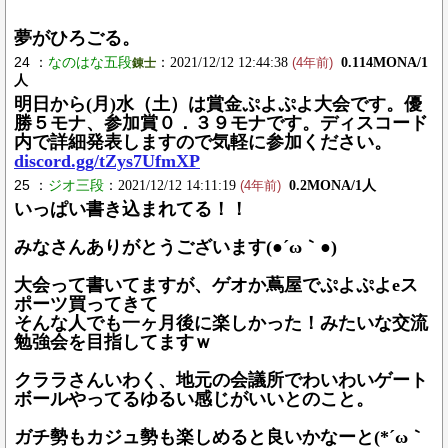
夢がひろごる。
24 ：
なのはな五段
：2021/12/12 12:44:38
0.114MONA/1
錬士
(4年前)
人
明日から(月)水（土）は賞金ぷよぷよ大会です。優
勝５モナ、参加賞０．３９モナです。ディスコード
内で詳細発表しますので気軽に参加ください。
discord.gg/tZys7UfmXP
25 ：
ジオ三段
：2021/12/12 14:11:19
0.2MONA/1人
(4年前)
いっぱい書き込まれてる！！
みなさんありがとうございます(●´ω｀●)
大会って書いてますが、ゲオか蔦屋でぷよぷよeス
ポーツ買ってきて
そんな人でも一ヶ月後に楽しかった！みたいな交流
勉強会を目指してますｗ
クララさんいわく、地元の会議所でわいわいゲート
ボールやってるゆるい感じがいいとのこと。
ガチ勢もカジュ勢も楽しめると良いかなーと(*´ω｀