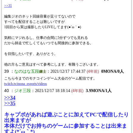
>>31
編集ジオのネット回線容量が足りてないので
すべてを配信することは難しいですが
1回目から実は撮影したりLIVEしてます(●´ω｀●)
気軽にマジれるし、仕事の合間に5分ずつでも見れる
だから師走で忙しくてもいつでも間接的に参加できる。
を目指したいです、ありがとう。
他の方もご意見はすべて参考にします、有難うございます。
39 ：
なのはな五段
：2021/12/17 17:44:37
0MONA/0人
錬士
(4年前)
こちら今までのモナコインゲーム大会のゲーム配信です。
twitch.tv/mona_esports/videos
40 ：
ジオ三段
：2021/12/17 18:18:14
3.9MONA/1人
(4年前)
>>34
>>35
キャプボがあれば遊ぶことに加えてPCで配信したり
出来ますが
本体だけでお持ちのゲームに参加することは出来ま
すよ(*´ω｀*)