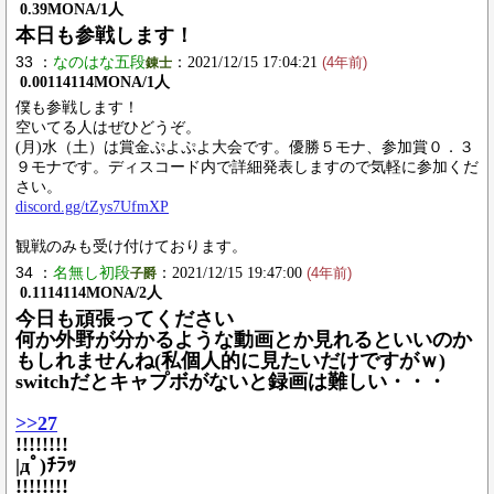
0.39MONA/1人
本日も参戦します！
33 ：
なのはな五段
：2021/12/15 17:04:21
錬士
(4年前)
0.00114114MONA/1人
僕も参戦します！
空いてる人はぜひどうぞ。
(月)水（土）は賞金ぷよぷよ大会です。優勝５モナ、参加賞０．３
９モナです。ディスコード内で詳細発表しますので気軽に参加くだ
さい。
discord.gg/tZys7UfmXP
観戦のみも受け付けております。
34 ：
名無し初段
：2021/12/15 19:47:00
子爵
(4年前)
0.1114114MONA/2人
今日も頑張ってください
何か外野が分かるような動画とか見れるといいのか
もしれませんね(私個人的に見たいだけですがｗ)
switchだとキャプボがないと録画は難しい・・・
>>27
!!!!!!!!
|дﾟ)ﾁﾗｯ
!!!!!!!!