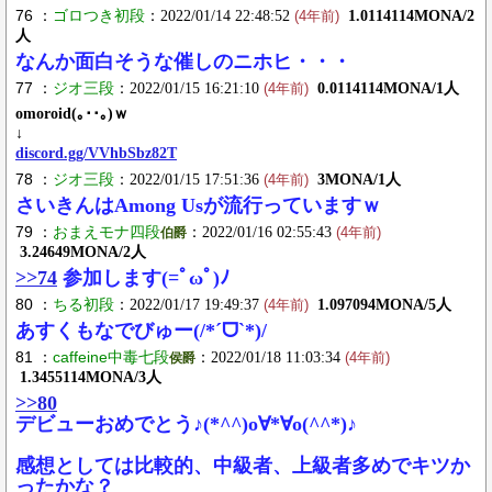
76 ：
ゴロつき初段
：2022/01/14 22:48:52
1.0114114MONA/2
(4年前)
人
なんか面白そうな催しのニホヒ・・・
77 ：
ジオ三段
：2022/01/15 16:21:10
0.0114114MONA/1人
(4年前)
omoroid(｡･･｡)ｗ
↓
discord.gg/VVhbSbz82T
78 ：
ジオ三段
：2022/01/15 17:51:36
3MONA/1人
(4年前)
さいきんはAmong Usが流行っていますｗ
79 ：
おまえモナ四段
：2022/01/16 02:55:43
伯爵
(4年前)
3.24649MONA/2人
>>74
参加します(=ﾟωﾟ)ﾉ
80 ：
ちる初段
：2022/01/17 19:49:37
1.097094MONA/5人
(4年前)
あすくもなでびゅー(/*ˊᗜˋ*)/
81 ：
caffeine中毒七段
：2022/01/18 11:03:34
侯爵
(4年前)
1.3455114MONA/3人
>>80
デビューおめでとう♪(*^^)o∀*∀o(^^*)♪
感想としては比較的、中級者、上級者多めでキツか
ったかな？