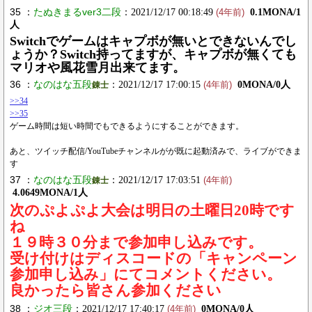
35 ：
たぬきまるver3二段
：2021/12/17 00:18:49
0.1MONA/1
(4年前)
人
Switchでゲームはキャプボが無いとできないんでし
ょうか？Switch持ってますが、キャプボが無くても
マリオや風花雪月出来てます。
36 ：
なのはな五段
：2021/12/17 17:00:15
0MONA/0人
錬士
(4年前)
>>34
>>35
ゲーム時間は短い時間でもできるようにすることができます。
あと、ツイッチ配信/YouTubeチャンネルがが既に起動済みで、ライブができま
す
37 ：
なのはな五段
：2021/12/17 17:03:51
錬士
(4年前)
4.0649MONA/1人
次のぷよぷよ大会は明日の土曜日20時です
ね
１９時３０分まで参加申し込みです。
受け付けはディスコードの「キャンペーン
参加申し込み」にてコメントください。
良かったら皆さん参加ください
38 ：
ジオ三段
：2021/12/17 17:40:17
0MONA/0人
(4年前)