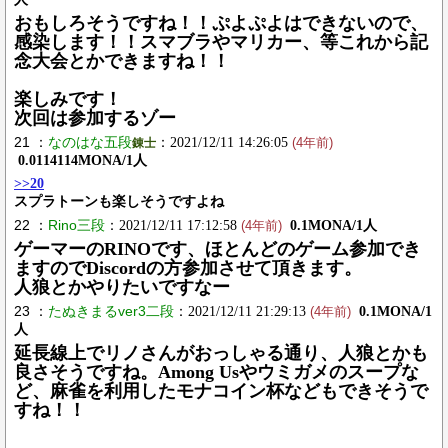
おもしろそうですね！！ぷよぷよはできないので、
感染します！！スマブラやマリカー、等これから記
念大会とかできますね！！
楽しみです！
次回は参加するゾー
21 ：
なのはな五段
：2021/12/11 14:26:05
錬士
(4年前)
0.0114114MONA/1人
>>20
スプラトーンも楽しそうですよね
22 ：
Rino三段
：2021/12/11 17:12:58
0.1MONA/1人
(4年前)
ゲーマーのRINOです、ほとんどのゲーム参加でき
ますのでDiscordの方参加させて頂きます。
人狼とかやりたいですなー
23 ：
たぬきまるver3二段
：2021/12/11 21:29:13
0.1MONA/1
(4年前)
人
延長線上でリノさんがおっしゃる通り、人狼とかも
良さそうですね。Among Usやウミガメのスープな
ど、麻雀を利用したモナコイン杯などもできそうで
すね！！