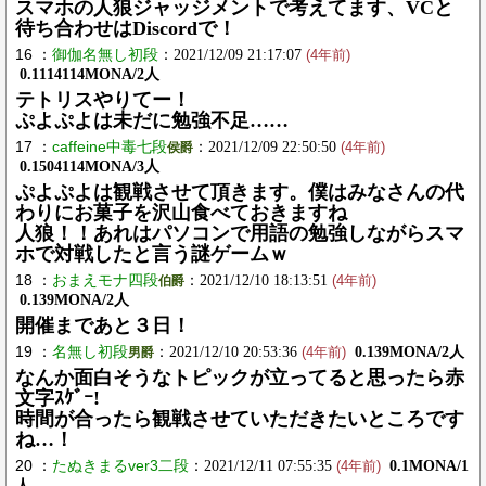
スマホの人狼ジャッジメントで考えてます、VCと
待ち合わせはDiscordで！
16 ：
御伽名無し初段
：2021/12/09 21:17:07
(4年前)
0.1114114MONA/2人
テトリスやりてー！
ぷよぷよは未だに勉強不足……
17 ：
caffeine中毒七段
：2021/12/09 22:50:50
侯爵
(4年前)
0.1504114MONA/3人
ぷよぷよは観戦させて頂きます。僕はみなさんの代
わりにお菓子を沢山食べておきますね
人狼！！あれはパソコンで用語の勉強しながらスマ
ホで対戦したと言う謎ゲームｗ
18 ：
おまえモナ四段
：2021/12/10 18:13:51
伯爵
(4年前)
0.139MONA/2人
開催まであと３日！
19 ：
名無し初段
：2021/12/10 20:53:36
0.139MONA/2人
男爵
(4年前)
なんか面白そうなトピックが立ってると思ったら赤
文字ｽｹﾞｰ!
時間が合ったら観戦させていただきたいところです
ね…！
20 ：
たぬきまるver3二段
：2021/12/11 07:55:35
0.1MONA/1
(4年前)
人