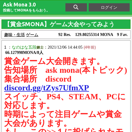
Ask Mona 3.0
ログイン
投稿してMONAをもらおう。
【賞金5MONA】ゲーム大会やってみよう
趣味・生活
ゲーム
92 Res. 129.80255314 MONA 9 Fav.
1 ：
なのはな五段
：2021/12/06 14:44:05
錬士
(4年前)
66.127998MONA/8人
賞金ゲーム大会開きます。
告知場所 ask mona(本トピック)
集合場所 discord
discord.gg/tZys7UfmXP
スイッチ、PS4、STEAM、PCに
対応します。
時期によって注目ゲームや賞金
大会があります。
もし、この>>１に投げられたモ