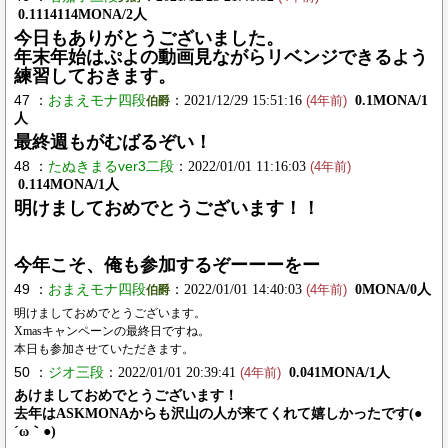
0.1114114MONA/2人
今日もありがとうございました。
年末年始はぷよの動画見ながらリベンジできるよう
練習しておきます。
47 ：
おまえモナ四段
：2021/12/29 15:51:16
0.1MONA/1
伯爵
(4年前)
人
最終週もがむばるぞい！
48 ：
たぬきまるver3二段
：2022/01/01 11:16:03
(4年前)
0.114MONA/1人
明けましておめでとうございます！！
今年こそ、俺も参加するぞーーーをー
49 ：
おまえモナ四段
：2022/01/01 14:40:03
0MONA/0人
伯爵
(4年前)
明けましておめでとうございます。
Xmasキャンペーンの最終日ですね。
本日も参加させていただきます。
50 ：
ジオ三段
：2022/01/01 20:39:41
0.041MONA/1人
(4年前)
あけましておめでとうございます！
去年はASKMONAからも沢山の人が来てくれて嬉しかったです(●
´ω｀●)