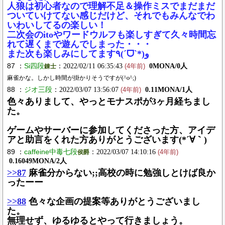
人狼は初心者なので理解不足＆操作ミスでまだまだ
ついていけてない感じだけど、それでもみんなでわ
いわいしてるの楽しい！
二次会のitoやワードウルフも楽しすぎて久々時間忘
れて遅くまで遊んでしまった・・・
また次も楽しみにしてます٩(ˊᗜˋ*)و
87 ：
Si四段
：2022/02/11 06:35:43
0MONA/0人
錬士
(4年前)
麻雀かな。しかし時間が掛かりそうですが(^o^;)
88 ：
ジオ三段
：2022/03/07 13:56:07
0.11MONA/1人
(4年前)
色々ありまして、やっとモナスポが3ヶ月経ちまし
た。
ゲームやサーバーに参加してくださった方、アイデ
アと助言をくれた方ありがとうございます(*´∀｀)
89 ：
caffeine中毒七段
：2022/03/07 14:10:16
侯爵
(4年前)
0.16049MONA/2人
>>87
麻雀分からない;;高校の時に勉強しとけば良か
ったーー
>>88
色々な企画の提案等ありがとうございまし
た。
無理せず、ゆるゆるとやって行きましょう。