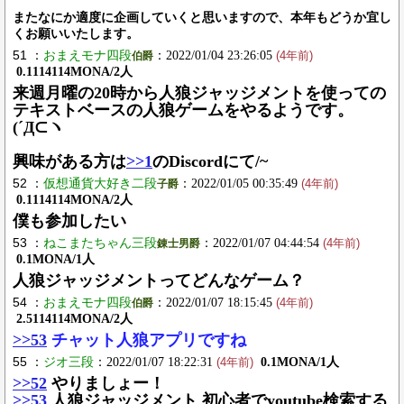
またなにか適度に企画していくと思いますので、本年もどうか宜し
くお願いいたします。
51 ：
おまえモナ四段
：2022/01/04 23:26:05
伯爵
(4年前)
0.1114114MONA/2人
来週月曜の20時から人狼ジャッジメントを使っての
テキストベースの人狼ゲームをやるようです。
(´Д⊂ヽ
興味がある方は
>>1
のDiscordにて/~
52 ：
仮想通貨大好き二段
：2022/01/05 00:35:49
子爵
(4年前)
0.1114114MONA/2人
僕も参加したい
53 ：
ねこまたちゃん三段
：2022/01/07 04:44:54
錬士男爵
(4年前)
0.1MONA/1人
人狼ジャッジメントってどんなゲーム？
54 ：
おまえモナ四段
：2022/01/07 18:15:45
伯爵
(4年前)
2.5114114MONA/2人
>>53
チャット人狼アプリですね
55 ：
ジオ三段
：2022/01/07 18:22:31
0.1MONA/1人
(4年前)
>>52
やりましょー！
>>53
人狼ジャッジメント 初心者でyoutube検索する