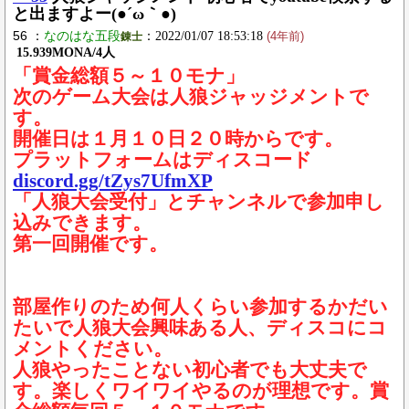
と出ますよー(●´ω｀●)
56 ：
なのはな五段
：2022/01/07 18:53:18
錬士
(4年前)
15.939MONA/4人
「賞金総額５～１０モナ」
次のゲーム大会は人狼ジャッジメントで
す。
開催日は１月１０日２０時からです。
プラットフォームはディスコード
discord.gg/tZys7UfmXP
「人狼大会受付」とチャンネルで参加申し
込みできます。
第一回開催です。
部屋作りのため何人くらい参加するかだい
たいで人狼大会興味ある人、ディスコにコ
メントください。
人狼やったことない初心者でも大丈夫で
す。楽しくワイワイやるのが理想です。賞