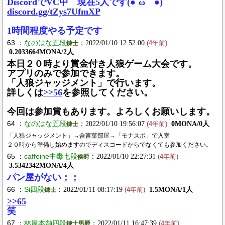
DiscordでVC中 現在5人です(●´ω｀●)
discord.gg/tZys7UfmXP
1時間程度やる予定です
63 ：
なのはな五段
：2022/01/10 12:52:00
錬士
(4年前)
0.2033664MONA/2人
本日２０時より賞金付き人狼ゲーム大会です。
アプリのみで参加できます。
「人狼ジャッジメント」で行います。
詳しくは
>>56
を参照してください。
今回は参加賞もあります。よろしくお願いします。
64 ：
なのはな五段
：2022/01/10 19:56:07
0MONA/0人
錬士
(4年前)
「人狼ジャッジメント」→合言葉部屋→「モナスポ」で入室
２０時から準備し始めますのでディスコードからでなくても参加ください。
65 ：
caffeine中毒七段
：2022/01/10 22:27:31
侯爵
(4年前)
3.5342342MONA/4人
パン屋がない；；
66 ：
Si四段
：2022/01/11 08:17:19
1.5MONA/1人
錬士
(4年前)
>>65
笑
67 ：
林屋本舗四段
：2022/01/11 16:47:39
錬士男爵
(4年前)