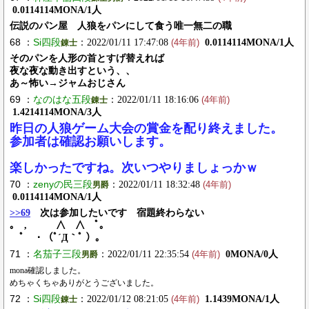
0.0114114MONA/1人
伝説のパン屋 人狼をパンにして食う唯一無二の職
68 ：
Si四段
：2022/01/11 17:47:08
0.0114114MONA/1人
錬士
(4年前)
そのパンを人形の首とすげ替えれば
夜な夜な動き出すという、、
あ～怖い→ジャムおじさん
69 ：
なのはな五段
：2022/01/11 18:16:06
錬士
(4年前)
1.4214114MONA/3人
昨日の人狼ゲーム大会の賞金を配り終えました。
参加者は確認お願いします。
楽しかったですね。次いつやりましょっかｗ
70 ：
zenyの民三段
：2022/01/11 18:32:48
男爵
(4年前)
0.0114114MONA/1人
>>69
次は参加したいです 宿題終わらない
｡ , ∧ ∧ ﾟ。
ﾟ ・（ﾟ´Д｀ﾟ ）。
71 ：
名茄子三段
：2022/01/11 22:35:54
0MONA/0人
男爵
(4年前)
mona確認しました。
めちゃくちゃありがとうございました。
72 ：
Si四段
：2022/01/12 08:21:05
1.1439MONA/1人
錬士
(4年前)