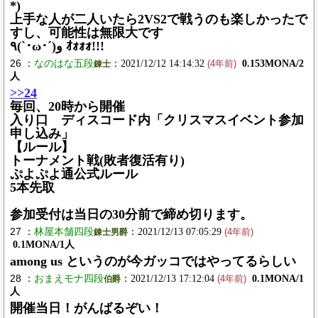
*)
上手な人が二人いたら2VS2で戦うのも楽しかったで
すし、可能性は無限大です
٩(`･ω･´)و ｵｫｫｫ!!!
26 ：
なのはな五段
：2021/12/12 14:14:32
0.153MONA/2
錬士
(4年前)
人
>>24
毎回、20時から開催
入り口 ディスコード内「クリスマスイベント参加
申し込み」
【ルール】
トーナメント戦(敗者復活有り)
ぷよぷよ通公式ルール
5本先取
参加受付は当日の30分前で締め切ります。
27 ：
林屋本舗四段
：2021/12/13 07:05:29
錬士男爵
(4年前)
0.1MONA/1人
among us というのが今ガッコではやってるらしい
28 ：
おまえモナ四段
：2021/12/13 17:12:04
0.1MONA/1
伯爵
(4年前)
人
開催当日！がんばるぞい！