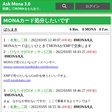
Ask Mona 3.0
ログイン
投稿してMONAをもらおう。
MONAカード処分したいです
ばらまき
6 Res. 0 MONA 0 Fav.
1 ：
名無し二段
：2022/03/05 12:49:07
0MONA/0人
(4年前)
MONAカードほしいひときてMONAかXMPで交換します
2 ：
ひなたそ(CVオッサン)三段
：2022/03/05 18:43:25
(4年前)
0MONA/0人
MONAで売りたいならディスペンサー。
mpurse-extension.komikikaku.com/dispensers
XMPで売りたいならGoriFiを使うといいですよ。
gorifi.komikikaku.com
3 ：
ひなたそ(CVオッサン)三段
：2022/03/05 18:46:27
(4年前)
0MONA/0人
まぁ、なかなか売れないですが、ここで募集するよりマシでは？
4 ：
名無し二段
：2022/03/05 18:55:36
0MONA/0人
(4年前)