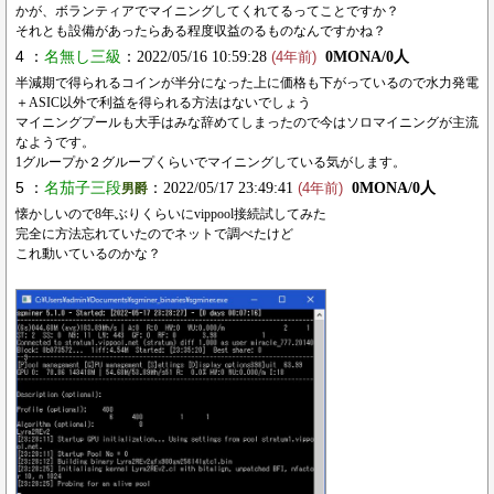
かが、ボランティアでマイニングしてくれてるってことですか？
それとも設備があったらある程度収益のるものなんですかね？
4 ：
名無し三級
：2022/05/16 10:59:28
0MONA/0人
(4年前)
半減期で得られるコインが半分になった上に価格も下がっているので水力発電
＋ASIC以外で利益を得られる方法はないでしょう
マイニングプールも大手はみな辞めてしまったので今はソロマイニングが主流
なようです。
1グループか２グループくらいでマイニングしている気がします。
5 ：
名茄子三段
：2022/05/17 23:49:41
0MONA/0人
男爵
(4年前)
懐かしいので8年ぶりくらいにvippool接続試してみた
完全に方法忘れていたのでネットで調べたけど
これ動いているのかな？