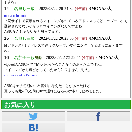
すよね。
14 ：
名無し三級
：2022/05/22 20:24:32
0MONA/0人
(4年前)
mona-coin.com
上記サイトで表示されるマイニングされているアドレスってどこのプールにも
登録されてないからソロマイニングなんですよね
ASICなんじゃないかと思ってます。
15 ：
名無し三級
：2022/05/22 20:25:35
0MONA/0人
(4年前)
MアドレスとPアドレスで違うグループがマイニングしてるようにみえます
ね。
16 ：
名茄子三段
：2022/05/22 23:32:41
0MONA/0人
男爵
(4年前)
vippoolのASICって何かと思ったらこんなものあったんですね。
マイニングから遠ざかっていたから知りませんでした。
corp.vippool.net/vmine/
ASICはモナ初期のころ真剣に考えたことがあったけど、
買っても元を取る前に時代遅れになるのが怖くて止めました。
お気に入り