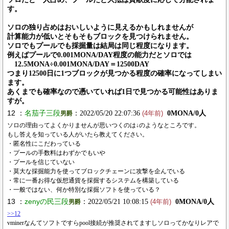
す。
ソロの独り占めはおいしいように見えるかもしれませんが
計算能力が低いとそもそもブロックを見つけられません。
ソロでもプールでも採掘量は結局は同じ程度になります。
例えばプールで0.001MONA/DAY程度の能力だとソロでは
12.5MONA÷0.001MONA/DAY＝12500DAY
つまり12500日に1つブロックが見つかる程度の確率になってしまい
ます。
あくまでも確率なので憑いていれば1日で見つかる可能性はありま
すが。
12 ：
名茄子三段
：2022/05/20 22:07:36
0MONA/0人
男爵
(4年前)
ソロの理由ってよくかりませんが思いつくのは↓のようなところです。
もし答えを知っている人がいたら教えてください。
・匿名性にこだわっている
・プールの手数料はわずかでもいや
・プールを信じていない
・莫大な採掘能力を使ってブロックチェーンに攻撃を企んでいる
・常に一番お得な仮想通貨を採掘するシステムを構築している
・一般ではない、何か特別な採掘ソフトを使っている？
13 ：
zenyの民三段
：2022/05/21 10:08:15
0MONA/0人
男爵
(4年前)
>>12
vminerなんてソフトですらpool接続が推奨されてますしソロってかなりレアで