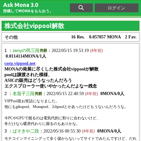
Ask Mona 3.0
ログイン
投稿してMONAをもらおう。
株式会社vippool解散
その他
16 Res. 0.057057 MONA 2 Fav.
1 ：
zenyの民三段
：2022/05/15 19:53:19
男爵
(4年前)
0.0114114MONA/1人
corp.vippool.net
MONAの発展に尽くした株式会社vippoolが解散
poolは譲渡された模様、
ASICの販売はどうなったんだろう
エクスプローラー使いやかったんだよなー残念
2 ：
名茄子三段
：2022/05/15 22:40:59
0MONA/0人
男爵
(4年前)
VIPPool昔お世話になりました。
他にもgikopool、Monapool、2chpoolとかあったけどもうないんだろうな。
今PCやGPUで掘るのは電気代的に割りに合わないけど、
冬だけなら暖房代わりに掘るのもありかな。
3 ：
ばそきや二段
：2022/05/16 00:55:30
0MONA/0人
(4年前)
モナコインマイニングって全く儲からないってサイトでみたんですけど、だれ