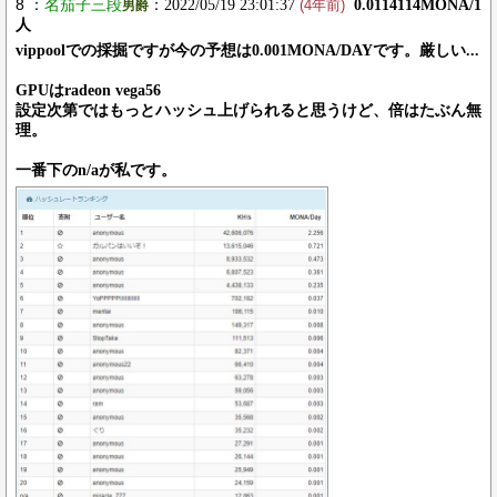
8 ：
名茄子三段
：2022/05/19 23:01:37
0.0114114MONA/1
男爵
(4年前)
人
vippoolでの採掘ですが今の予想は0.001MONA/DAYです。厳しい...
GPUはradeon vega56
設定次第ではもっとハッシュ上げられると思うけど、倍はたぶん無
理。
一番下のn/aが私です。