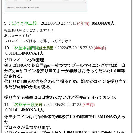
9 ：
ばそきや二段
：2022/05/19 23:44:41
0MONA/0人
(4年前)
報告ありがとうございます！！
あちゃーっすね?
ソロマイニングはもっと難しいんですか？
10 ：
林屋本舗四段
：2022/05/20 18:22:39
錬士男爵
(4年前)
0.0114114MONA/1人
ソロマイニング=無理
例えば100人で各自同gpu一枚づつでプールマイニングすれば、自
分のgpuがコインを掘り当てよーが報酬はおそらくだいたい100等
分される。
代わりに100人が力を合わせて掘るため、誰かがコインを掘り当て
るたび報酬の分配がある。
掘り当てる確率はほぼ変わんないけど不便or notってカンジ。
11 ：
名茄子三段
：2022/05/20 22:07:23
男爵
(4年前)
0.0114114MONA/1人
今モナコインは(宇宙全体で)90秒に1回の確率で12.5MONAの入っ
た
ブロックが見つかります。
ソロだと一人占め、プールだと大抵は貢献度に応じて分配されま