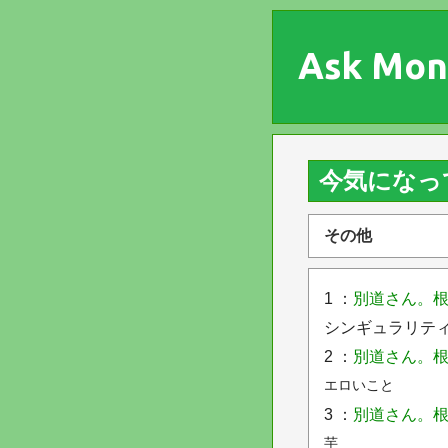
Ask Mon
今気になっ
その他
1 ：
別道さん。根
シンギュラリテ
2 ：
別道さん。根
エロいこと
3 ：
別道さん。根
芋