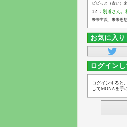
ビビっと（古い）来
12 ：
別道さん。
未来主義、未来思
お気に入り
ログインし
ログインすると
してMONAを手