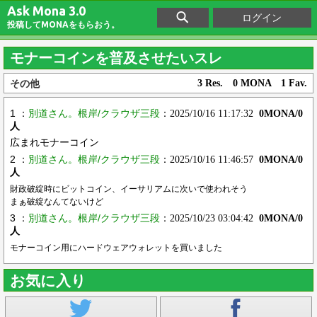
Ask Mona 3.0
ログイン
投稿してMONAをもらおう。
モナーコインを普及させたいスレ
その他
3 Res. 0 MONA 1 Fav.
1 ：
別道さん。根岸/クラウザ三段
：2025/10/16 11:17:32
0MONA/0
人
広まれモナーコイン
2 ：
別道さん。根岸/クラウザ三段
：2025/10/16 11:46:57
0MONA/0
人
財政破綻時にビットコイン、イーサリアムに次いで使われそう
まぁ破綻なんてないけど
3 ：
別道さん。根岸/クラウザ三段
：2025/10/23 03:04:42
0MONA/0
人
モナーコイン用にハードウェアウォレットを買いました
お気に入り