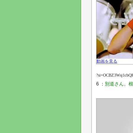
動画を見る
?si=OCBZ3Wsj1cbQ
6 ：
別道さん。根