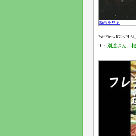
動画を見る
?si=FieswJGJevPL6i
9 ：
別道さん。根