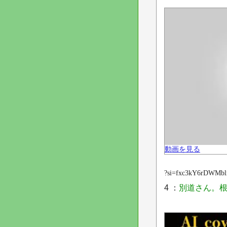
動画を見る
?si=fxc3kY6rDWMb
4 ：
別道さん。根