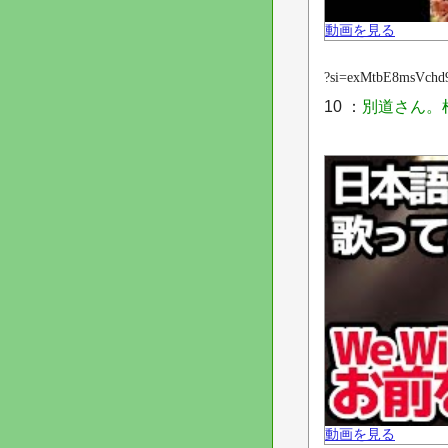
動画を見る
?si=exMtbE8msVchd
10 ：
別道さん。
動画を見る