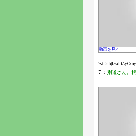
動画を見る
?si=2tbjbwdBAyCvn
7 ：
別道さん。根