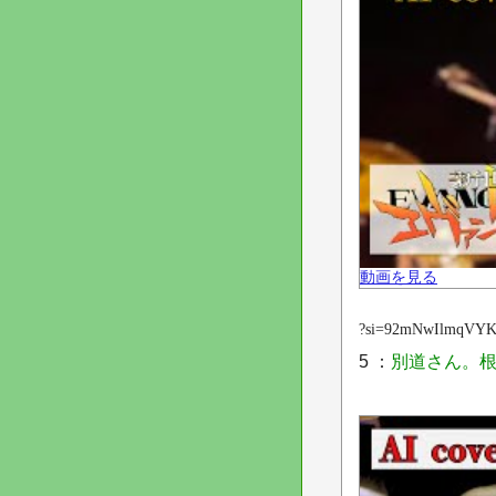
動画を見る
?si=92mNwIlmqVYK
5 ：
別道さん。根