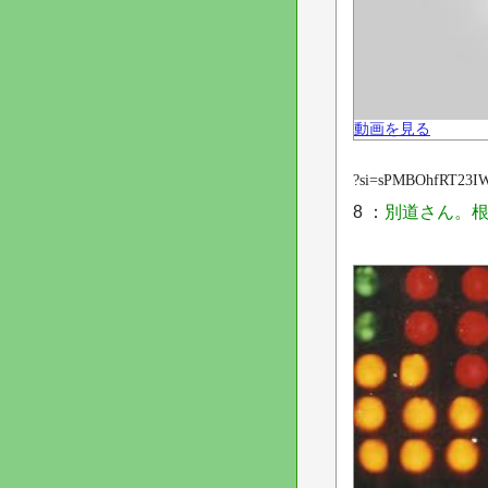
動画を見る
?si=sPMBOhfRT23I
8 ：
別道さん。根