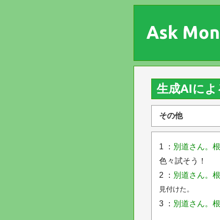
Ask Mon
生成AIに
その他
1 ：
別道さん。根
色々試そう！
2 ：
別道さん。根
見付けた。
3 ：
別道さん。根