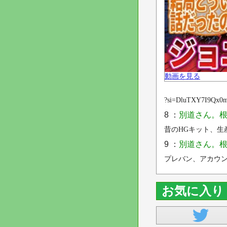
動画を見る
?si=DluTXY7I9Qx0
8 ：
別道さん。根
昔のHGキット、生
9 ：
別道さん。根
プレバン、アカウン
お気に入り