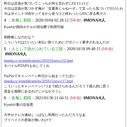
昨日は店員が気づいてこっちが何も言わずに行けたけど、
今日は店員が気づかず俺が「交通系じゃねーぞ」て言ったら気づいて行けたわ
今はポイント10倍やってるから使うけど終わったらIDに戻る希ガス
4 ：
名無し初段
：2020/10/04 02:28:12
0MONA/0人
(5年前)
Kyashが国内ホテルの宿泊費で利用可能
制限無しなのかな？
こういうのはだいたい未払い防ぐためにデポジット要求されるんだが
5 ：
人として頭がぶれている三段
：2020/10/18 09:48:15
(5年前)
0MONA/0人
itmedia.co.jp/mobile/articles/2010/16/news132.html
モバイルPITAPAも出してくれ
PayPayでキャンペーン昨日から始まってたぽい
itmedia.co.jp/mobile/articles/2010/15/news117.html
こういったキャンペーンいつまで続けられるんだろうて個人的に思う
資金も無限にあるわけじゃなかろうし
6 ：
名無し初段
：2021/01/30 21:04:51
0MONA/0人
(5年前)
Kyashが案の定改悪
大半がクレカ連結しっぱなし利用だったんだろうなあ
プリペイドの意味が無いわけで