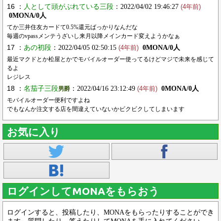
16 ：
人として頭がぶれている三段
：2022/04/02 19:46:27
(4年前)
0MONA/0人
てか三井住友カードて0.5%還元ばっかりなんだな
毎週のvpassメンテうざいし来月以降メインカード変えようかなぁ
17 ：
あの初段
：2022/04/05 02:50:15
0MONA/0人
(4年前)
最近マクドとか松屋とかでモバイルオーダー使ってるけどマジで未来を感じて
るよ
レジレス
18 ：
名茄子三段
：2022/04/16 23:12:49
0MONA/0人
男爵
(4年前)
モバイルオーダー便利ですよね
でもなんか注文する店を間違えていないかビクビクしてしまいます
お気に入り
ログインしてMONAをもらおう
ログインすると、投稿したり、MONAをもらったりすることができ