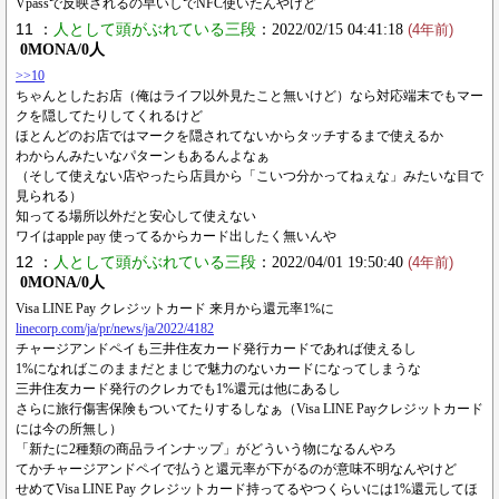
Vpassで反映されるの早いしでNFC使いたんやけど
11 ：
人として頭がぶれている三段
：2022/02/15 04:41:18
(4年前)
0MONA/0人
>>10
ちゃんとしたお店（俺はライフ以外見たこと無いけど）なら対応端末でもマー
クを隠してたりしてくれるけど
ほとんどのお店ではマークを隠されてないからタッチするまで使えるか
わからんみたいなパターンもあるんよなぁ
（そして使えない店やったら店員から「こいつ分かってねぇな」みたいな目で
見られる）
知ってる場所以外だと安心して使えない
ワイはapple pay 使ってるからカード出したく無いんや
12 ：
人として頭がぶれている三段
：2022/04/01 19:50:40
(4年前)
0MONA/0人
Visa LINE Pay クレジットカード 来月から還元率1%に
linecorp.com/ja/pr/news/ja/2022/4182
チャージアンドペイも三井住友カード発行カードであれば使えるし
1%になればこのままだとまじで魅力のないカードになってしまうな
三井住友カード発行のクレカでも1%還元は他にあるし
さらに旅行傷害保険もついてたりするしなぁ（Visa LINE Payクレジットカード
には今の所無し）
「新たに2種類の商品ラインナップ」がどういう物になるんやろ
てかチャージアンドペイで払うと還元率が下がるのが意味不明なんやけど
せめてVisa LINE Pay クレジットカード持ってるやつくらいには1%還元してほ