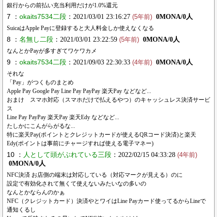
銀行からの前払い充当利用だけが1.0%還元
7 ：
okaits7534二段
：2021/03/01 23:16:27
0MONA/0人
(5年前)
SuicaはApple Payに登録すると大人料金しか使えなくなる
8 ：
名無し二段
：2021/03/01 23:22:59
0MONA/0人
(5年前)
なんとかPayが多すぎてワケワカメ
9 ：
okaits7534二段
：2021/09/03 22:30:33
0MONA/0人
(4年前)
それな
「Pay」がつくものまとめ
Apple Pay Google Pay Line Pay PayPay 楽天Pay などなど...
おまけ スマホ対応（スマホだけで払えるやつ）のキャッシュレス決済サービ
ス
Line Pay PayPay 楽天Pay 楽天Edy などなど...
たしかにこんがらがるな...
特に楽天Pay(ポイントとクレジットカードが使えるQRコード決済)と楽天
Edy(ポイントは事前にチャージすれば使える電子マネー)
10 ：
人として頭がぶれている三段
：2022/02/15 04:33:28
(4年前)
0MONA/0人
NFC決済 お店側の端末は対応している（対応マークが見える）のに
設定で有効化されて無くて使えないみたいなの多いの
なんとかならんのかぁ
NFC（クレジットカード）決済やとワイはLine Payカード使ってるからLineで
通知くるし