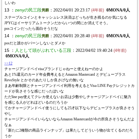
しいわ
13 ：
zenyの民三段
：2022/04/01 20:23:17
0MONA/0人
男爵
(4年前)
ステーブルコインとキャッシュレス決済はどっちが生き残るのか気になる
JPYCはイーサリアムトークンだからいつの間にか消えてそう。
posコインだったら面白そうだな
14 ：
zenyの民三段
：2022/04/01 20:28:40
0MONA/0人
男爵
(4年前)
posだと誰かがバーンしないとダメか
15 ：
人として頭がぶれている三段
：2022/04/02 19:40:24
(4年前)
0MONA/0人
>>12
チャージアンドペイvisaブランドじゃねーと使えねーのかよ
あと1%還元のカード年会費考えるとAmazon Mastercard とデビュープラス
RevoStyle とかそのあたりしか良さげなの無いな
まあ年齢制限とチャージアンドペイ利用を考えるとVisa LINE Payクレジットカ
ードが良さそうな感じだったぽいな
ただline pay使えてクレカ使えないお店は少数やしチャージアンドペイに魅力
を感じる人がどれほどいるのだろうか
てかチャージアンドペイ使うにしても25才以下ならデビュープラスが良さそう
やし
チャージアンドペイいらないならAmazon Mastercardが今の所良さそうなんだよ
なぁ
「新たに2種類の商品ラインナップ」は果たしてどういう物が出てくるのだろ
うか