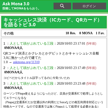
Ask Mona 3.0
ログイン
投稿してMONAをもらおう。
キャッシュレス決済（ICカード、QRカード）
を語るトピ 3.0
その他
18 Res. 0 MONA 1 Fav.
1 ：
人として頭がぶれている三段
：2020/10/03 23:17:01
(5年前)
0MONA/0人
QRコード決済とかクレカとかデビットとかキャッシュレス全般
3,0に無かったので建てた
1.0 →
askmona.org/11310
2 ：
人として頭がぶれている三段
：2020/10/03 23:17:49
(5年前)
0MONA/0人
コピペだからタイトル誤字ってるのに今気づいたわ
3 ：
人として頭がぶれている三段
：2020/10/03 23:23:48
(5年前)
0MONA/0人
ローソンでPitapa使えるようになったけど、店員が交通系ICで処理しようとし
てエラーになるな
（Pitapaは交通系ICだが交通以外の利用だとSuicaなどの相互利用非対応という
特殊カードです。なので交通系では無くPitapaとして処理する必要がある）