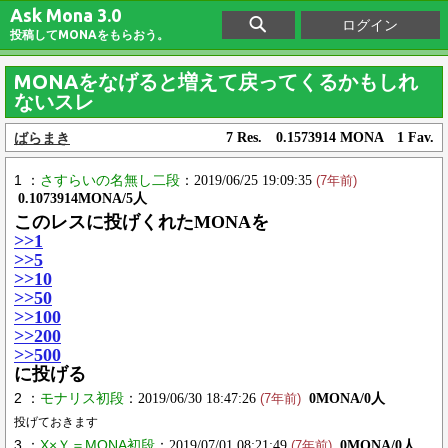
Ask Mona 3.0
ログイン
投稿してMONAをもらおう。
MONAをなげると増えて戻ってくるかもしれ
ないスレ
ばらまき
7 Res. 0.1573914 MONA 1 Fav.
1 ：
さすらいの名無し二段
：2019/06/25 19:09:35
(7年前)
0.1073914MONA/5人
このレスに投げくれたMONAを
>>1
>>5
>>10
>>50
>>100
>>200
>>500
に投げる
2 ：
モナリス初段
：2019/06/30 18:47:26
0MONA/0人
(7年前)
投げておきます
3 ：
X×Ｙ＝MONA初段
：2019/07/01 08:21:49
0MONA/0人
(7年前)