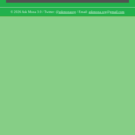
© 2026 Ask Mona 3.0 / Twitter:
@askmonaorg
/ Email:
askmona.org@gmail.com