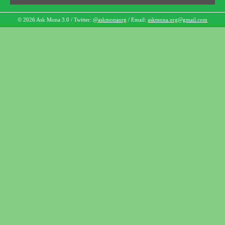
© 2026 Ask Mona 3.0 / Twitter:
@askmonaorg
/ Email:
askmona.org@gmail.com