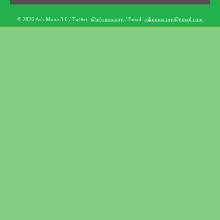
© 2026 Ask Mona 3.0 / Twitter:
@askmonaorg
/ Email:
askmona.org@gmail.com