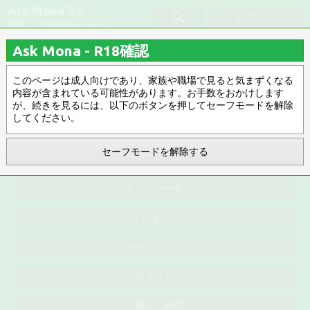
Ask Mona 3.0
ログイン
投稿してMONAをもらおう。
Ask Mona - R18確認
イラスト練習
このページは成人向けであり、家族や職場で見ると気まずくなる
内容が含まれている可能性があります。お手数をおかけします
みんなのお気に入り
タグ指定解除
が、続きを見るには、以下のボタンを押してセーフモードを解除
してください。
お気に入り順 ▽
R18 ▽
お気に入り順
0件
セーフモードを解除する
トピック一覧
ランキング
このサイトについて
ログイン
一番上に移動