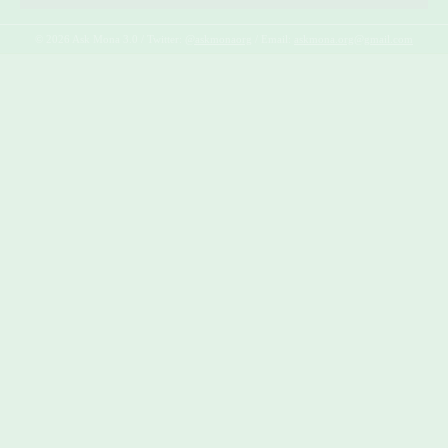
© 2026 Ask Mona 3.0 / Twitter:
@askmonaorg
/ Email:
askmona.org@gmail.com