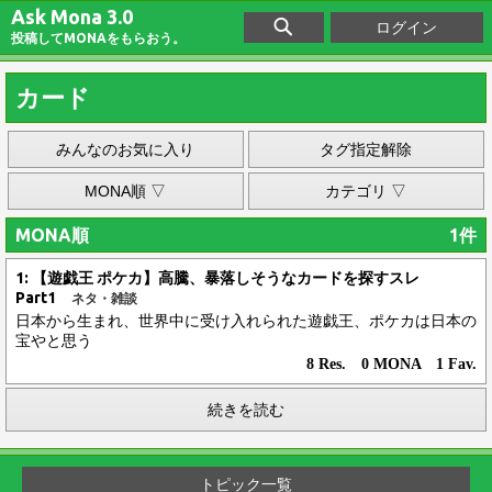
Ask Mona 3.0
ログイン
投稿してMONAをもらおう。
カード
みんなのお気に入り
タグ指定解除
MONA順 ▽
カテゴリ ▽
MONA順
1件
1: 【遊戯王 ポケカ】高騰、暴落しそうなカードを探すスレ
Part1
ネタ・雑談
日本から生まれ、世界中に受け入れられた遊戯王、ポケカは日本の
宝やと思う
8 Res. 0 MONA 1 Fav.
続きを読む
トピック一覧