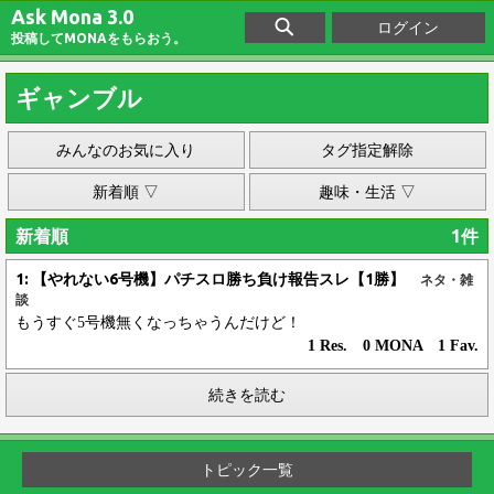
Ask Mona 3.0
ログイン
投稿してMONAをもらおう。
ギャンブル
みんなのお気に入り
タグ指定解除
新着順 ▽
趣味・生活 ▽
新着順
1件
1: 【やれない6号機】パチスロ勝ち負け報告スレ【1勝】
ネタ・雑
談
もうすぐ5号機無くなっちゃうんだけど！
1 Res. 0 MONA 1 Fav.
続きを読む
トピック一覧