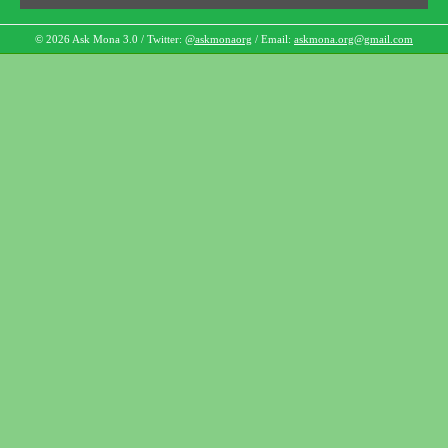
© 2026 Ask Mona 3.0 / Twitter:
@askmonaorg
/ Email:
askmona.org@gmail.com