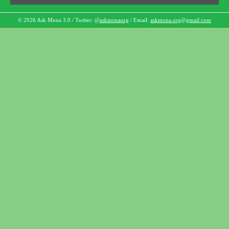
© 2026 Ask Mona 3.0 / Twitter:
@askmonaorg
/ Email:
askmona.org@gmail.com