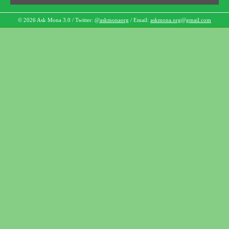
© 2026 Ask Mona 3.0 / Twitter:
@askmonaorg
/ Email:
askmona.org@gmail.com