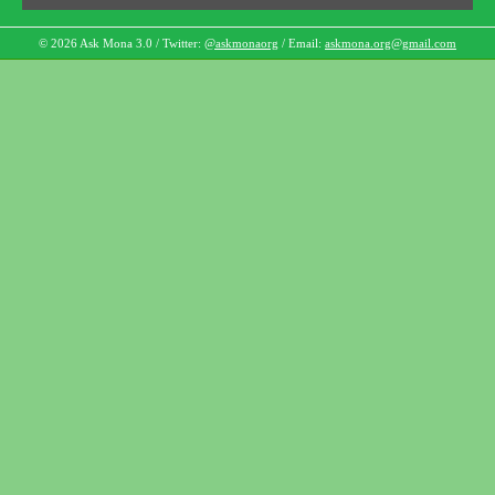
© 2026 Ask Mona 3.0 / Twitter:
@askmonaorg
/ Email:
askmona.org@gmail.com