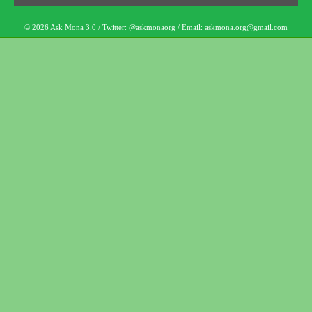
© 2026 Ask Mona 3.0 / Twitter:
@askmonaorg
/ Email:
askmona.org@gmail.com