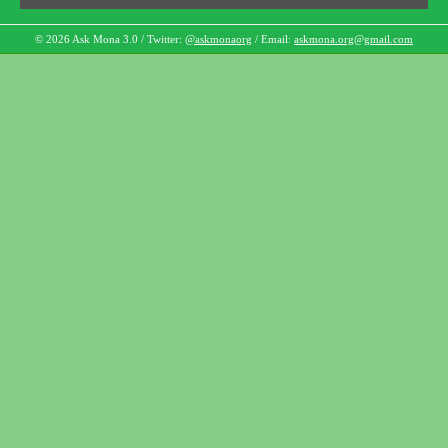
© 2026 Ask Mona 3.0 / Twitter:
@askmonaorg
/ Email:
askmona.org@gmail.com