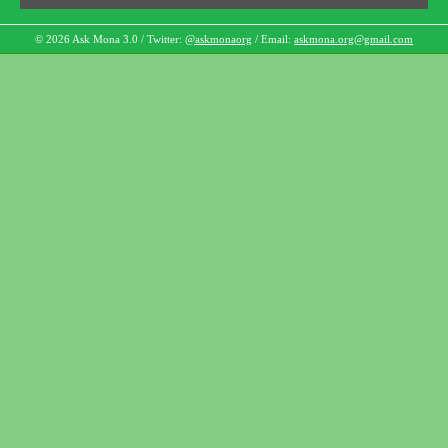
© 2026 Ask Mona 3.0 / Twitter:
@askmonaorg
/ Email:
askmona.org@gmail.com