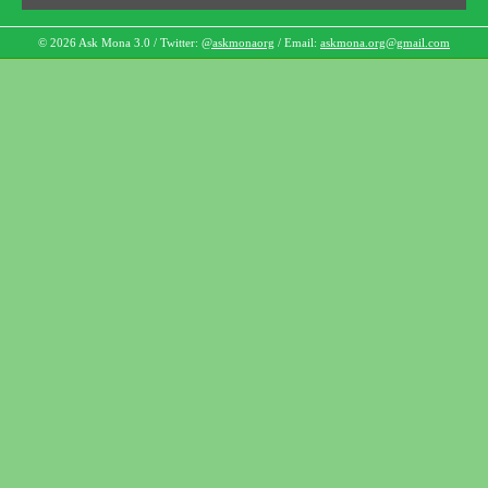
© 2026 Ask Mona 3.0 / Twitter:
@askmonaorg
/ Email:
askmona.org@gmail.com