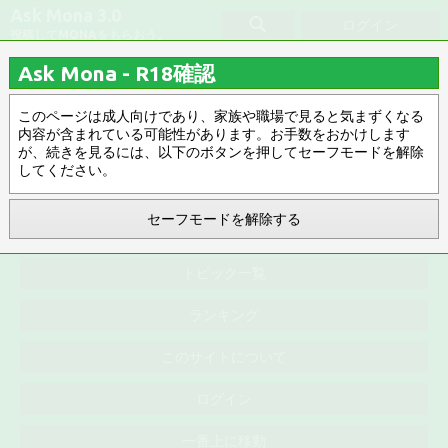
Ask Mona 3.0
ログイン
投稿してMONAをもらおう。
Ask Mona - R18確認
供養
このページは成人向けであり、家族や職場で見ると気まずくなる
内容が含まれている可能性があります。お手数をおかけします
みんなのお気に入り
タグ指定解除
が、続きを見るには、以下のボタンを押してセーフモードを解除
してください。
新着順 ▽
R18 ▽
新着順
0件
セーフモードを解除する
トピック一覧
ランキング
このサイトについて
ログイン
一番上に移動