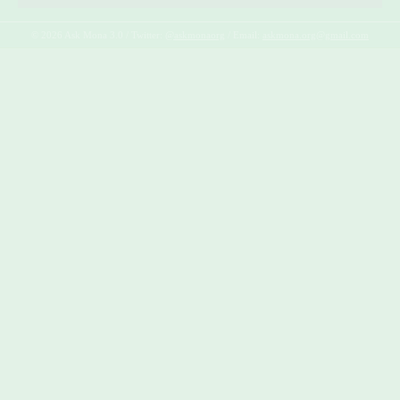
© 2026 Ask Mona 3.0 / Twitter:
@askmonaorg
/ Email:
askmona.org@gmail.com