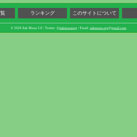
一覧
ランキング
このサイトについて
© 2026 Ask Mona 3.0 / Twitter:
@askmonaorg
/ Email:
askmona.org@gmail.com