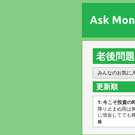
Ask Mon
老後問題
みんなのお気に
更新順
1: 今こそ投資の
降り止まぬ雨は
に借金してでも株
株