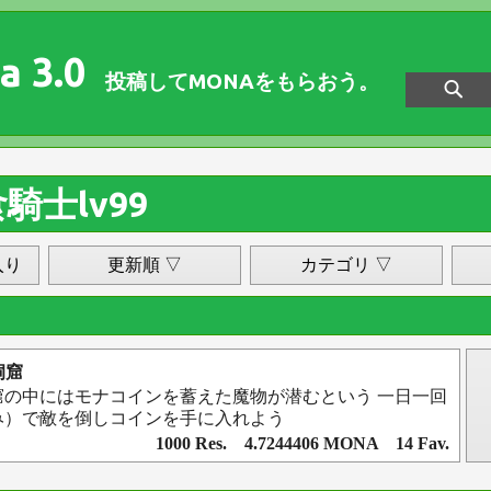
a 3.0
投稿してMONAをもらおう。
騎士lv99
入り
更新順 ▽
カテゴリ ▽
洞窟
窟の中にはモナコインを蓄えた魔物が潜むという 一日一回
み）で敵を倒しコインを手に入れよう
1000 Res. 4.7244406 MONA 14 Fav.