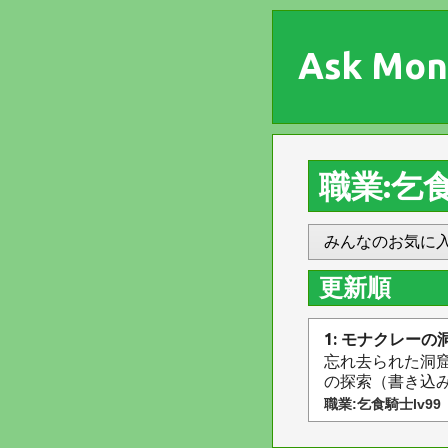
Ask Mon
職業:乞食
みんなのお気に
更新順
1: モナクレーの
忘れ去られた洞
の探索（書き込
職業:乞食騎士lv99