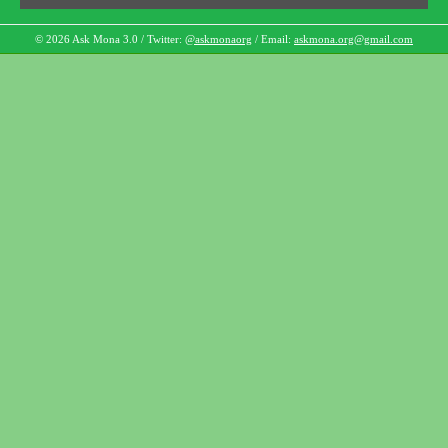
© 2026 Ask Mona 3.0 / Twitter:
@askmonaorg
/ Email:
askmona.org@gmail.com