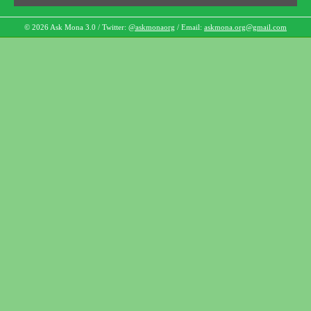
© 2026 Ask Mona 3.0 / Twitter:
@askmonaorg
/ Email:
askmona.org@gmail.com