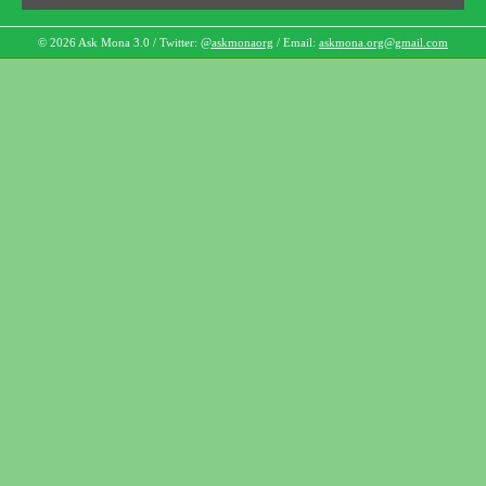
© 2026 Ask Mona 3.0 / Twitter:
@askmonaorg
/ Email:
askmona.org@gmail.com