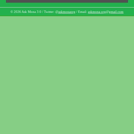
© 2026 Ask Mona 3.0 / Twitter:
@askmonaorg
/ Email:
askmona.org@gmail.com