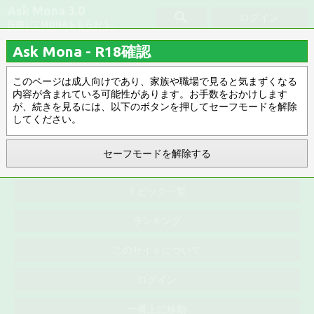
Ask Mona 3.0
ログイン
投稿してMONAをもらおう。
Ask Mona - R18確認
edge
このページは成人向けであり、家族や職場で見ると気まずくなる
内容が含まれている可能性があります。お手数をおかけします
みんなのお気に入り
タグ指定解除
が、続きを見るには、以下のボタンを押してセーフモードを解除
してください。
新着順 ▽
R18 ▽
新着順
0件
セーフモードを解除する
トピック一覧
ランキング
このサイトについて
ログイン
一番上に移動