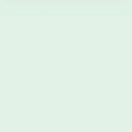
© 2026 Ask Mona 3.0 / Twitter:
@askmonaorg
/ Email:
askmona.org@gmail.com