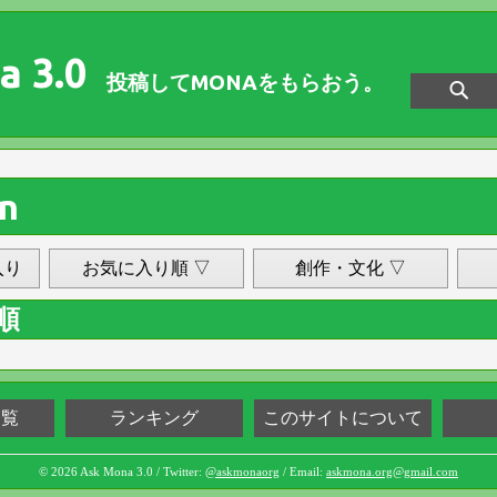
a 3.0
投稿してMONAをもらおう。
n
入り
お気に入り順 ▽
創作・文化 ▽
順
一覧
ランキング
このサイトについて
© 2026 Ask Mona 3.0 / Twitter:
@askmonaorg
/ Email:
askmona.org@gmail.com