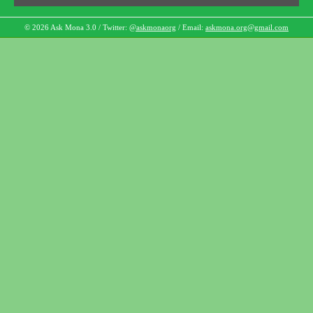
© 2026 Ask Mona 3.0 / Twitter:
@askmonaorg
/ Email:
askmona.org@gmail.com