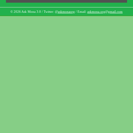
© 2026 Ask Mona 3.0 / Twitter:
@askmonaorg
/ Email:
askmona.org@gmail.com