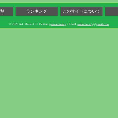
一覧
ランキング
このサイトについて
© 2026 Ask Mona 3.0 / Twitter:
@askmonaorg
/ Email:
askmona.org@gmail.com