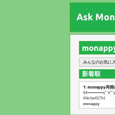
Ask Mon
monapp
みんなのお気に
新着順
1: monappy
ｷﾀ━━━━(ﾟ∀ﾟ)━━━
ff4e3ae027b1
monappy