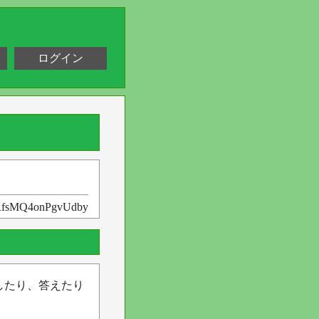
ログイン
fsMQ4onPgvUdby
したり、答えたり