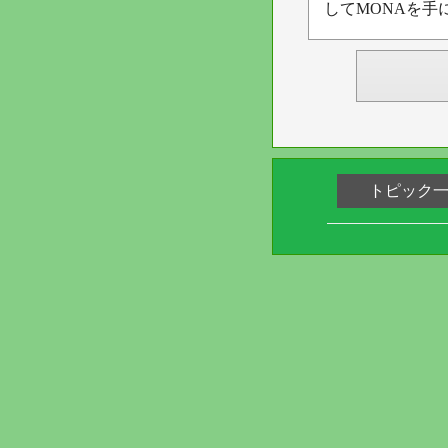
してMONAを手
トピック