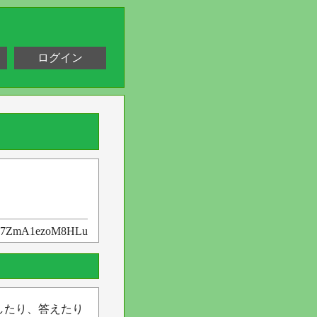
ログイン
7ZmA1ezoM8HLu
したり、答えたり