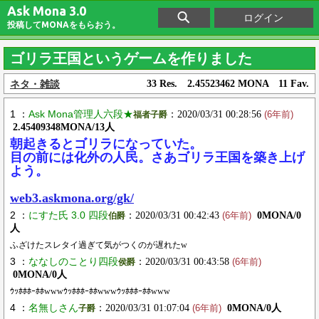
Ask Mona 3.0
ログイン
投稿してMONAをもらおう。
ゴリラ王国というゲームを作りました
ネタ・雑談
33 Res. 2.45523462 MONA 11 Fav.
1 ：
Ask Mona管理人六段★
：2020/03/31 00:28:56
福者子爵
(6年前)
2.45409348MONA/13人
朝起きるとゴリラになっていた。
目の前には化外の人民。さあゴリラ王国を築き上げ
よう。
web3.askmona.org/gk/
2 ：
にすた氏 3.0 四段
：2020/03/31 00:42:43
0MONA/0
伯爵
(6年前)
人
ふざけたスレタイ過ぎて気がつくのが遅れたw
3 ：
ななしのことり四段
：2020/03/31 00:43:58
侯爵
(6年前)
0MONA/0人
ｳｯﾎﾎﾎｰﾎﾎwwwｳｯﾎﾎﾎｰﾎﾎwwwｳｯﾎﾎﾎｰﾎﾎwww
4 ：
名無しさん
：2020/03/31 01:07:04
0MONA/0人
子爵
(6年前)