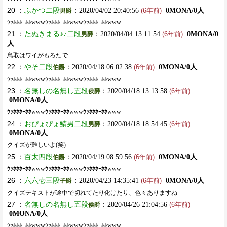
20 ：
ふかつ二段
：2020/04/02 20:40:56
0MONA/0人
男爵
(6年前)
ｳｯﾎﾎﾎｰﾎﾎwwwｳｯﾎﾎﾎｰﾎﾎwwwｳｯﾎﾎﾎｰﾎﾎwww
21 ：
たぬきまる♪♪二段
：2020/04/04 13:11:54
0MONA/0
男爵
(6年前)
人
鳥取はワイがもろたで
22 ：
やそ二段
：2020/04/18 06:02:38
0MONA/0人
伯爵
(6年前)
ｳｯﾎﾎﾎｰﾎﾎwwwｳｯﾎﾎﾎｰﾎﾎwwwｳｯﾎﾎﾎｰﾎﾎwww
23 ：
名無しの名無し五段
：2020/04/18 13:13:58
侯爵
(6年前)
0MONA/0人
ｳｯﾎﾎﾎｰﾎﾎwwwｳｯﾎﾎﾎｰﾎﾎwwwｳｯﾎﾎﾎｰﾎﾎwww
24 ：
おぴょぴょ鯖男二段
：2020/04/18 18:54:45
男爵
(6年前)
0MONA/0人
クイズが難しいよ(笑)
25 ：
百太四段
：2020/04/19 08:59:56
0MONA/0人
伯爵
(6年前)
ｳｯﾎﾎﾎｰﾎﾎwwwｳｯﾎﾎﾎｰﾎﾎwwwｳｯﾎﾎﾎｰﾎﾎwww
26 ：
六六壱三段
：2020/04/23 14:35:41
0MONA/0人
子爵
(6年前)
クイズテキストが途中で切れてたり化けたり、色々ありますね
27 ：
名無しの名無し五段
：2020/04/26 21:04:56
侯爵
(6年前)
0MONA/0人
ｳｯﾎﾎﾎｰﾎﾎwwwｳｯﾎﾎﾎｰﾎﾎwwwｳｯﾎﾎﾎｰﾎﾎwww