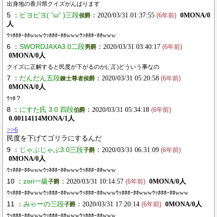
出身地の香川県クイズがんばります
5 ：
ピヨピヨ( ˘ω˘ )三段
：2020/03/31 01:37:55
0MONA/0
侯爵
(6年前)
人
ｳｯﾎﾎﾎｰﾎﾎwwwｳｯﾎﾎﾎｰﾎﾎwwwｳｯﾎﾎﾎｰﾎﾎwww
6 ：
SWORDJAXA3.0二段
：2020/03/31 03:40:17
男爵
(6年前)
0MONA/0人
クイズに正解すると民度が下がるのか(;´Д`)どういう事なの
7 ：
だんだん五段
：2020/03/31 05:20:58
錬士尊者侯爵
(6年前)
0MONA/0人
ｳｯﾎ？
8 ：
にすた氏 3.0 四段
：2020/03/31 05:34:18
伯爵
(6年前)
0.00114114MONA/1人
>>6
民度を下げてゴリラにするんだ
9 ：
じゃぶじゃぶ3.0三段
：2020/03/31 06:31:09
子爵
(6年前)
0MONA/0人
ｳｯﾎﾎﾎｰﾎﾎwwwｳｯﾎﾎﾎｰﾎﾎwwwｳｯﾎﾎﾎｰﾎﾎwww
10 ：
zori一級
：2020/03/31 10:14:57
0MONA/0人
子爵
(6年前)
ｳｯﾎﾎﾎｰﾎﾎwwwｳｯﾎﾎﾎｰﾎﾎwwwｳｯﾎﾎﾎｰﾎﾎwwwｳｯﾎﾎﾎｰﾎﾎwwwｳｯﾎﾎﾎｰﾎﾎwww
11 ：
みゃーの三段
：2020/03/31 17:20:14
0MONA/0人
子爵
(6年前)
ｳｯﾎﾎﾎｰﾎﾎwwwｳｯﾎﾎﾎｰﾎﾎwwwｳｯﾎﾎﾎｰﾎﾎwww