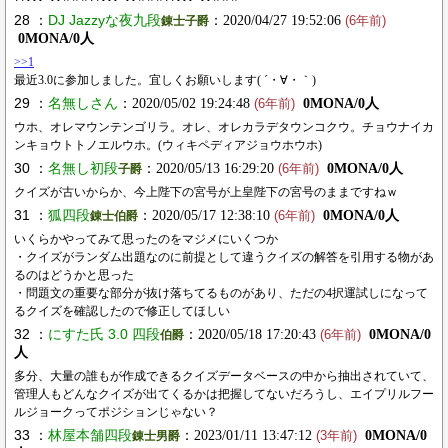
28 ：
DJ Jazzyな夜九段
：2020/04/27 19:52:06
錬士子爵
(6年前)
0MONA/0人
>>1
最近3.0に参加しました。宜しくお願いします( ´・∀・｀)
29 ：
名無しさん
：2020/05/02 19:24:48
0MONA/0人
(6年前)
ウホ、オレマウンテンゴリラ。オレ、オレカラデタウンコクウ。チョウナイカ
ンキョウトトノエルウホ。(ウィキペディアジョウホウホ)
30 ：
名無し初段
：2020/05/13 16:29:20
0MONA/0人
子爵
(6年前)
クイズが古いからか、今上陛下の宮号が上皇陛下の宮号のままですねｗ
31 ：
狐四段
：2020/05/17 12:38:10
0MONA/0人
錬士伯爵
(6年前)
いくらかやってみて思ったのをマジメにいくつか
・クイズがランダム出題なのに前提として違うクイズの解答を引用する物があ
るのはどうかと思った
・問題文の重要な部分が抜け落ちてるものがあり、ただの4択運試しになって
るクイズを確認したので修正してほしい
32 ：
にすた氏 3.0 四段
：2020/05/18 17:20:43
0MONA/0
伯爵
(6年前)
人
多分、大量の誰もが作成できるクイズデータベースの中から抽出されていて、
管理人もどんなクイズが出てくるかは把握してないだろうし、エイプリルフー
ルジョークってポジションじゃない？
33 ：
林屋本舗四段
：2023/01/11 13:47:12
0MONA/0
錬士男爵
(3年前)