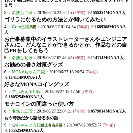
竹の下端に陣取って流しタピオカを水流ごとのみ込むオダイロイド
１号
3 ：
名無し二段
：2019/06/26 23:58:15
0.1555254MONA/1人
(7年前)
ゴリラになるための方法とか聞いてみたい
4 ：
Gem三段
：2019/06/27 01:04:34
0.1669368MONA/3
男爵
(7年前)
人
お仕事募集中のイラストレーターさんやエンジニア
さんに、どんなことができるかとか、作品などの自
己PRをしてもらう
5 ：
名無し初段
：2019/06/27 07:48:42
0.114114MONA/1人
(7年前)
お勧めの暑さ対策グッズ
6 ：
MONAちゃん二段
：2019/06/27 16:26:54
(7年前)
0.114114MONA/1人
好きなMONAコイングッズ
7 ：
でぃあえる初段
：2019/06/27 19:17:56
(7年前)
0.1805254MONA/2人
モナコインの間違った使い方
8 ：
名無し二段
：2019/06/27 22:04:21
0.0579014MONA/2人
(7年前)
もう時効だから話せる系の話
9 ：
なむやんぐ六段
：2019/07/02 08:52:57
錬士尊者男爵
(7年前)
0.1555254MONA/2人