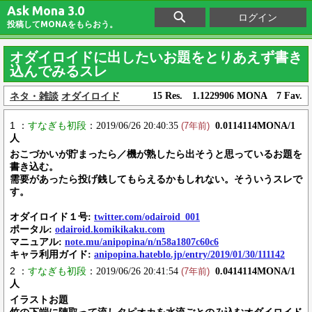
Ask Mona 3.0
ログイン
投稿してMONAをもらおう。
オダイロイドに出したいお題をとりあえず書き
込んでみるスレ
ネタ・雑談
オダイロイド
15 Res. 1.1229906 MONA 7 Fav.
1 ：
すなぎも初段
：2019/06/26 20:40:35
0.0114114MONA/1
(7年前)
人
おこづかいが貯まったら／機が熟したら出そうと思っているお題を
書き込む。
需要があったら投げ銭してもらえるかもしれない。そういうスレで
す。
オダイロイド１号:
twitter.com/odairoid_001
ポータル:
odairoid.komikikaku.com
マニュアル:
note.mu/anipopina/n/n58a1807c60c6
キャラ利用ガイド:
anipopina.hateblo.jp/entry/2019/01/30/111142
2 ：
すなぎも初段
：2019/06/26 20:41:54
0.0414114MONA/1
(7年前)
人
イラストお題