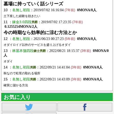
墓場に持っていく話シリーズ
10 ：
名無し初段
：2019/07/02 16:16:04
0MONA/0人
(7年前)
土下座した経験を効きたい
11 ：
錬金3.0四段
：2019/07/02 17:23:35
男爵
(7年前)
0.1255254MONA/2人
今の時期なら効率的に涼む方法とか
12 ：
名無し初段
：2021/06/23 00:27:23
0MONA/0人
(5年前)
オダイロイド以外のサービスを盛り上げるオダイ
13 ：
林屋本舗四段
：2022/08/21 18:15:37
0MONA/0
錬士男爵
(3年前)
人
オダイ
14 ：
名無し初段
：2022/09/21 14:41:04
0MONA/0人
男爵
(3年前)
秋なので松茸の取れる場所
15 ：
名無し初段
：2022/09/21 14:43:09
0MONA/0人
男爵
(3年前)
確実に儲かる方法
お気に入り