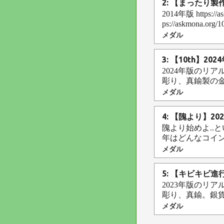
2: 【まったり
2014年版 https://a
ps://askmona.o
メダル
3: 【10th】2
2024年版のリ
彫り、真鍮製の金or銀
メダル
4: 【隗より】
隗より始めよ..
年はどんなコインができる
メダル
5: 【キビキビ
2023年版のリ
彫り、真鍮。銀貨
メダル