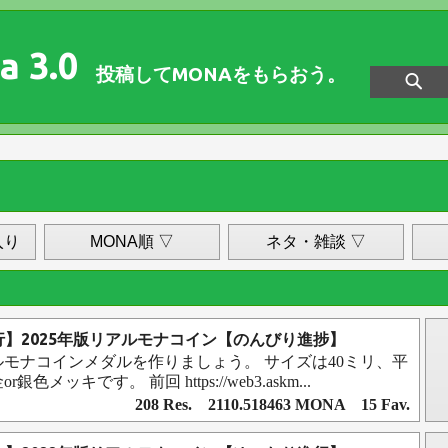
a 3.0
投稿してMONAをもらおう。
入り
MONA順 ▽
ネタ・雑談 ▽
進行】2025年版リアルモナコイン【のんびり進捗】
アルモナコインメダルを作りましょう。 サイズは40ミリ、平
色メッキです。 前回 https://web3.askm...
208 Res. 2110.518463 MONA 15 Fav.