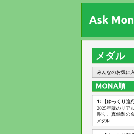
Ask Mon
メダル
みんなのお気に
MONA順
1: 【ゆっくり
2025年版のリ
彫り、真鍮製の金or銀
メダル